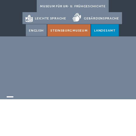
Skip
museum für ur- u. frühgeschichte
to
leichte sprache
gebärdensprache
content
english
steinsburgmuseum
landesamt
Open
Close
mobile
mobile
menu
menu