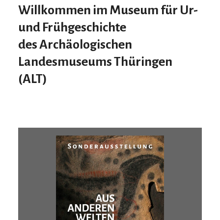
Willkommen im Museum für Ur-
und Frühgeschichte
des
A
rchäologischen
L
andesmuseums
T
hüringen
(ALT)