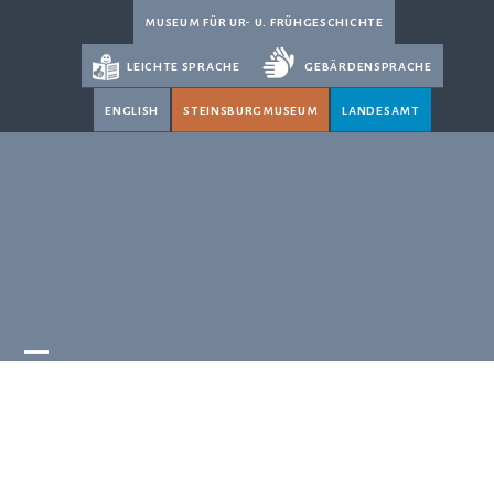
Skip
museum für ur- u. frühgeschichte
to
leichte sprache
gebärdensprache
content
english
steinsburgmuseum
landesamt
Open
Close
mobile
mobile
menu
menu