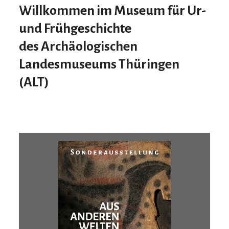
Willkommen im Museum für Ur-
und Frühgeschichte
des
A
rchäologischen
L
andesmuseums
T
hüringen
(ALT)