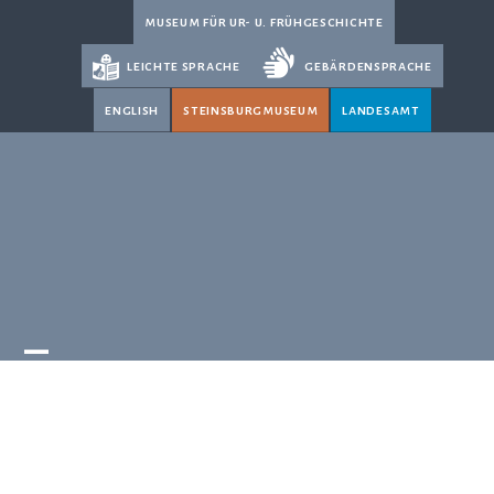
Skip
museum für ur- u. frühgeschichte
to
leichte sprache
gebärdensprache
content
english
steinsburgmuseum
landesamt
Open
Close
mobile
mobile
menu
menu