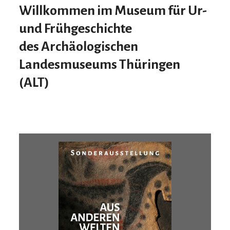
Willkommen im Museum für Ur-
und Frühgeschichte
des
A
rchäologischen
L
andesmuseums
T
hüringen
(ALT)