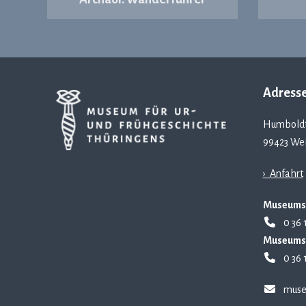
Adress
Humboldt
99423 We
› Anfahrt
Museums
0 36 
Museums
0 36 
muse