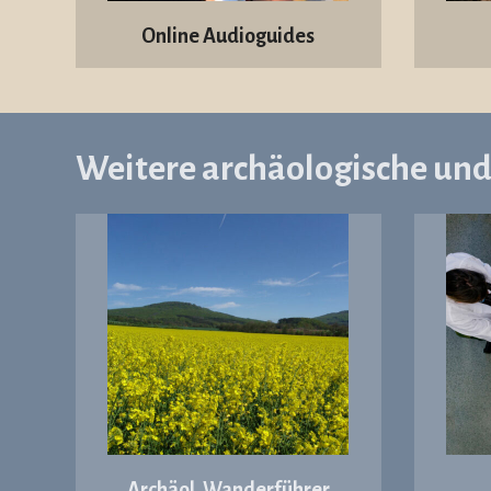
Online Audioguides
Weitere archäologische un
Archäol. Wanderführer