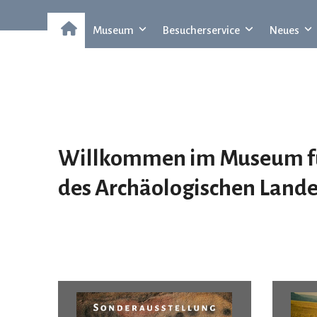
Museum
Besucherservice
Neues
Willkommen im Museum für
des
A
rchäologischen
L
and