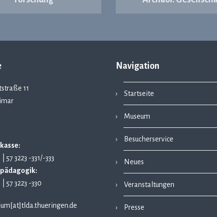
e
Navigation
straße 11
Startseite
imar
Museum
Besucherservice
kasse:
1 | 57 3223 -331/-333
Neues
pädagogik:
1 | 57 3223 -330
Veranstaltungen
um[at]tlda.thueringen.de
Presse