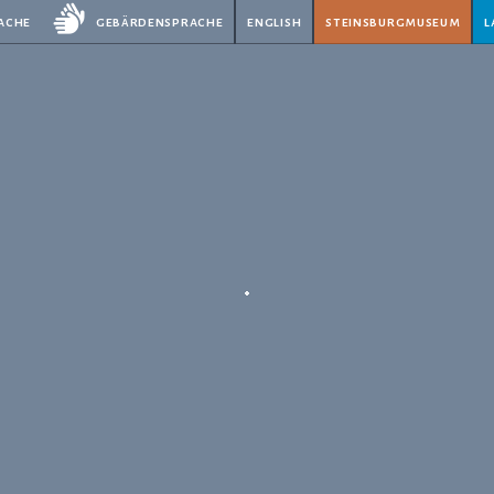
rache
gebärdensprache
english
steinsburgmuseum
l