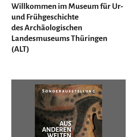
Willkommen im Museum für Ur-
und Frühgeschichte
des
A
rchäologischen
L
andesmuseums
T
hüringen
(ALT)