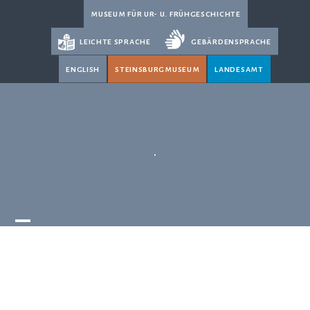
Skip
museum für ur- u. frühgeschichte
to
leichte sprache
gebärdensprache
content
english
steinsburgmuseum
landesamt
Open
Close
mobile
mobile
menu
menu