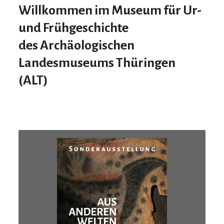
Willkommen im Museum für Ur-
und Frühgeschichte
des
A
rchäologischen
L
andesmuseums
T
hüringen
(ALT)