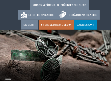
Skip
museum für ur- u. frühgeschichte
to
leichte sprache
gebärdensprache
content
english
steinsburgmuseum
landesamt
Open
Close
mobile
mobile
menu
menu