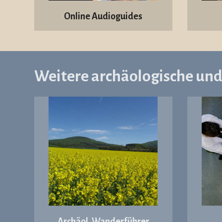
Online Audioguides
Weitere archäologische un
Archäol. Wanderführer