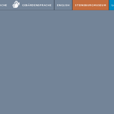
rache
gebärdensprache
english
steinsburgmuseum
l