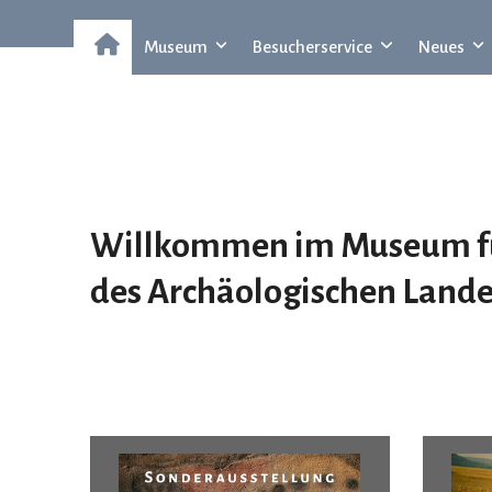
Museum
Besucherservice
Neues
Willkommen im Museum für
des
A
rchäologischen
L
and