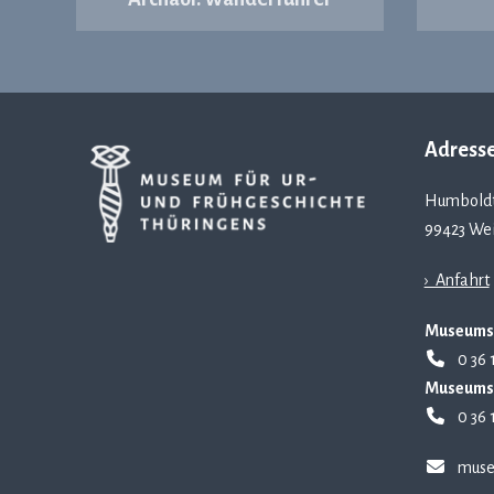
Adress
Humboldt
99423 We
› Anfahrt
Museums
0 36 
Museums
0 36 
muse