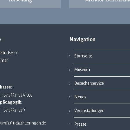
e
Navigation
straße 11
Startseite
imar
Museum
Besucherservice
kasse:
1 | 57 3223 -331/-333
Neues
pädagogik:
1 | 57 3223 -330
Veranstaltungen
um[at]tlda.thueringen.de
Presse