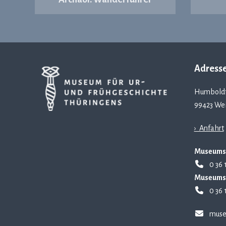
Adress
Humboldt
99423 We
› Anfahrt
Museums
0 36 
Museums
0 36 
muse