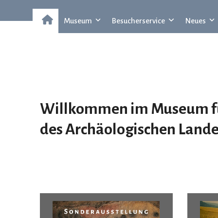
Museum
Besucherservice
Neues
Willkommen im Museum für
des
A
rchäologischen
L
and