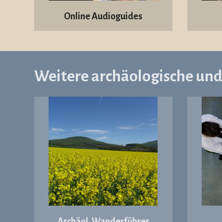
Online Audioguides
Weitere archäologische un
Archäol. Wanderführer