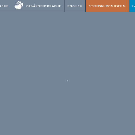
rache
gebärdensprache
english
steinsburgmuseum
l