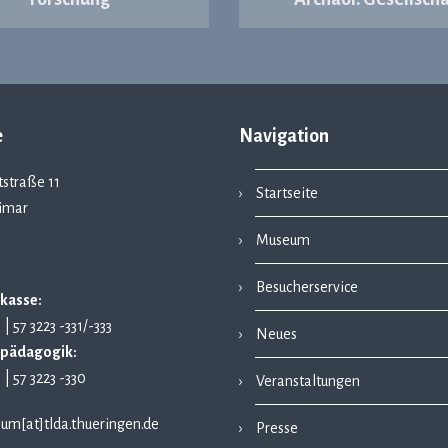
e
Navigation
straße 11
Startseite
imar
Museum
Besucherservice
kasse:
1 | 57 3223 -331/-333
Neues
pädagogik:
1 | 57 3223 -330
Veranstaltungen
um[at]tlda.thueringen.de
Presse