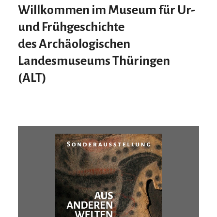
Willkommen im Museum für Ur-
und Frühgeschichte
des
A
rchäologischen
L
andesmuseums
T
hüringen
(ALT)