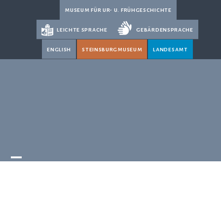
Skip
museum für ur- u. frühgeschichte
to
leichte sprache
gebärdensprache
content
english
steinsburgmuseum
landesamt
Open
Close
mobile
mobile
menu
menu