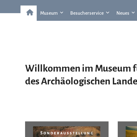
Museum
Besucherservice
Neues
Willkommen im Museum für
des
A
rchäologischen
L
and