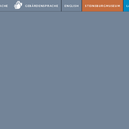
rache
gebärdensprache
english
steinsburgmuseum
l