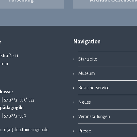
e
Navigation
straße 11
Startseite
imar
Museum
Besucherservice
kasse:
1 | 57 3223 -331/-333
Neues
pädagogik:
1 | 57 3223 -330
Veranstaltungen
um[at]tlda.thueringen.de
Presse