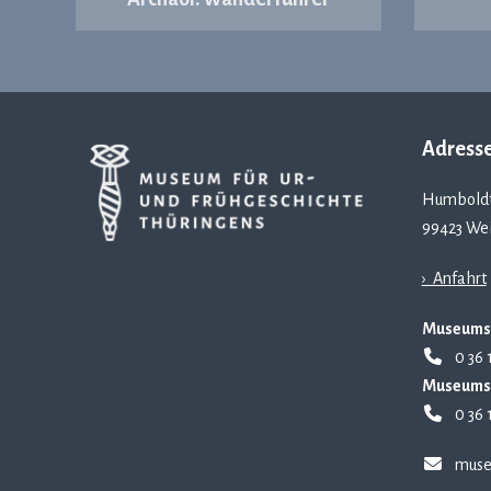
Adress
Humboldt
99423 We
› Anfahrt
Museums
0 36 
Museums
0 36 
muse