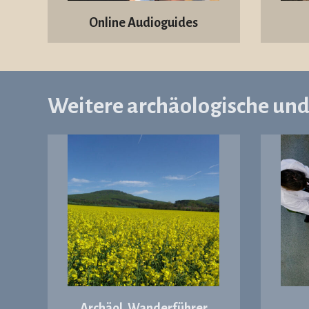
Online Audioguides
Weitere archäologische un
Archäol. Wanderführer