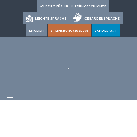
Skip
museum für ur- u. frühgeschichte
to
leichte sprache
gebärdensprache
content
english
steinsburgmuseum
landesamt
Open
Close
mobile
mobile
menu
menu