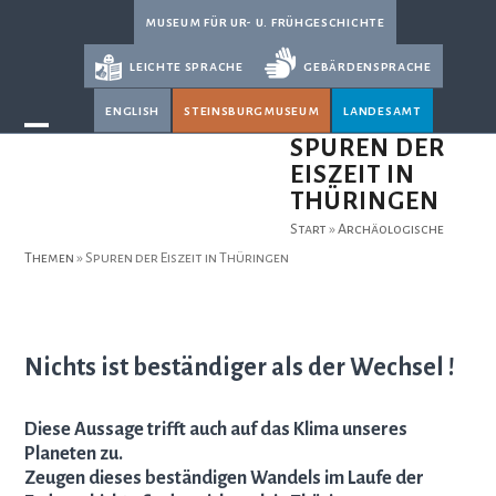
Skip
museum für ur- u. frühgeschichte
to
leichte sprache
gebärdensprache
content
english
steinsburgmuseum
landesamt
Open
Close
SPUREN DER
EISZEIT IN
mobile
mobile
THÜRINGEN
menu
menu
Start
»
Archäologische
Themen
»
Spuren der Eiszeit in Thüringen
Nichts ist beständiger als der Wechsel !
Diese Aussage trifft auch auf das Klima unseres
Planeten zu.
Zeugen dieses beständigen Wandels im Laufe der