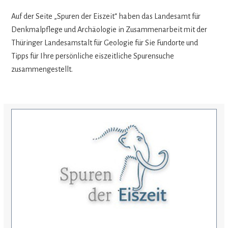
Auf der Seite „Spu­ren der Eis­zeit“ haben das Lan­des­amt für
Denk­mal­pflege und Archäo­lo­gie in Zusam­men­ar­beit mit der
Thü­rin­ger Lan­desamstalt für Geo­lo­gie für Sie Fund­orte und
Tipps für Ihre per­sön­li­che eis­zeit­li­che Spu­ren­su­che
zusammengestellt.