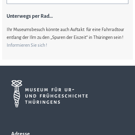
Unterwegs per Rad…
Ihr Muse­ums­be­such könnte auch Auf­takt für eine Fahr­rad­tour
ent­lang der Ilm zu den „Spu­ren der Eis­zeit“ in Thü­rin­gen sein !
Infor­mie­ren Sie sich !
Adresse