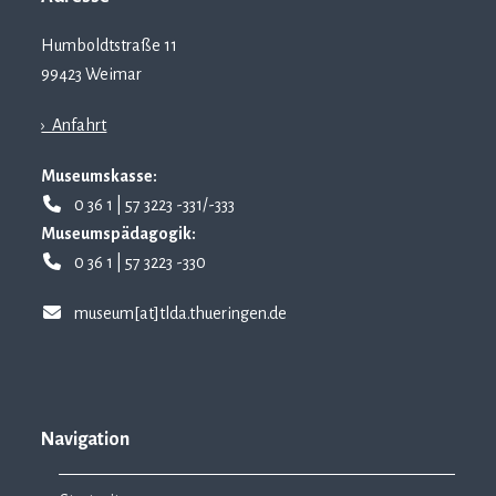
Humboldtstraße 11
99423 Weimar
› Anfahrt
Museumskasse:
0 36 1 | 57 3223 -331/-333
Museumspädagogik:
0 36 1 | 57 3223 -330
museum[at]tlda.thueringen.de
Navigation