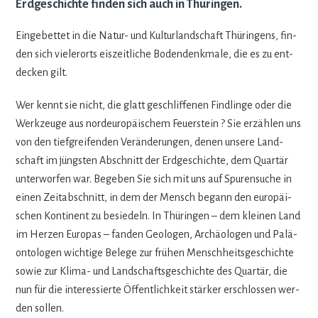
Erdgeschichte finden sich auch in Thüringen.
Ein­ge­bet­tet in die Natur- und Kul­tur­land­schaft Thü­rin­gens, fin­
den sich vie­ler­orts eis­zeit­li­che Boden­denk­male, die es zu ent­
de­cken gilt.
Wer kennt sie nicht, die glatt geschlif­fe­nen Find­linge oder die
Werk­zeuge aus nord­eu­ro­päi­schem Feu­er­stein ? Sie erzäh­len uns
von den tief­grei­fen­den Ver­än­de­run­gen, denen unsere Land­
schaft im jüngs­ten Abschnitt der Erd­ge­schichte, dem Quar­tär
unter­wor­fen war. Bege­ben Sie sich mit uns auf Spu­ren­su­che in
einen Zeit­ab­schnitt, in dem der Mensch begann den euro­päi­
schen Kon­ti­nent zu besie­deln. In Thü­rin­gen – dem klei­nen Land
im Her­zen Euro­pas – fan­den Geo­lo­gen, Archäo­lo­gen und Palä­
on­to­lo­gen wich­tige Belege zur frü­hen Mensch­heits­ge­schichte
sowie zur Klima- und Land­schafts­ge­schichte des Quar­tär, die
nun für die inter­es­sierte Öffent­lich­keit stär­ker erschlos­sen wer­
den sollen.