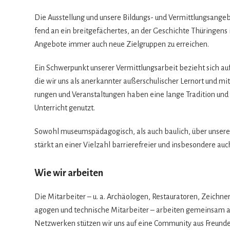
Die Aus­stel­lung und unsere Bil­dungs- und Ver­mitt­lungs­an­ge­bo
fend an ein breit­ge­fä­cher­tes, an der Geschichte Thü­rin­gens 
Ange­bote immer auch neue Ziel­grup­pen zu erreichen.
Ein Schwer­punkt unse­rer Ver­mitt­lungs­ar­beit bezieht sich auf
die wir uns als aner­kann­ter außer­schu­li­scher Lern­ort und mit
run­gen und Ver­an­stal­tun­gen haben eine lange Tra­di­tion un
Unter­richt genutzt.
Sowohl muse­ums­päd­ago­gisch, als auch bau­lich, über unser
stärkt an einer Viel­zahl bar­rie­re­freier und ins­be­son­dere au
Wie wir arbeiten
Die Mit­ar­bei­ter – u. a. Archäo­lo­gen, Restau­ra­to­ren, Zeich­n
ago­gen und tech­ni­sche Mit­ar­bei­ter – arbei­ten gemein­sam 
Netz­wer­ken stüt­zen wir uns auf eine Com­mu­nity aus Freun­de