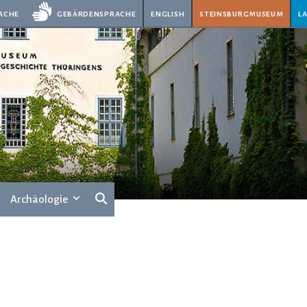
rache
gebärdensprache
english
steinsburgmuseum
l
Archäologie