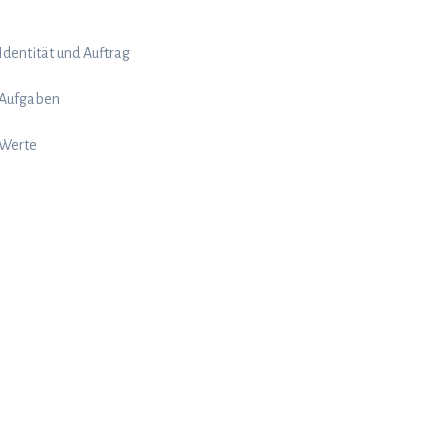
Iden­ti­tät und Auftrag
Auf­ga­ben
Werte