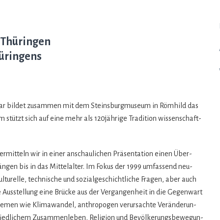
 Thüringen
hüringens
mar bil­det zusam­men mit dem Steins­burg­mu­seum in Röm­hild das
 stützt sich auf eine mehr als 120jährige Tra­di­tion wis­sen­schaft­
 ver­mit­teln wir in einer anschau­li­chen Prä­sen­ta­tion einen Über­
gen bis in das Mit­tel­al­ter. Im Fokus der 1999 umfas­send neu­
l­tu­relle, tech­ni­sche und sozi­al­ge­schicht­li­che Fra­gen, aber auch
us­stel­lung eine Brü­cke aus der Ver­gan­gen­heit in die Gegen­wart
The­men wie Kli­ma­wan­del, anthro­po­gen ver­ur­sachte Ver­än­de­run­
ed­li­chem Zusam­men­le­ben, Reli­gion und Bevöl­ke­rungs­be­we­gun­