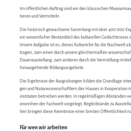
Im öffent­li­chen Auf­trag sind wir den klas­si­schen Muse­ums­a
tie­ren und Vermitteln.
Die his­to­risch gewach­sene Samm­lung mit über 400 000 Expo­
ein wesent­li­cher Bestand­teil des kul­tu­rel­len Gedächt­nis­ses
Unsere Auf­gabe ist es, die­ses Kul­tur­erbe für die Nach­welt a
tra­gen, zum einen durch unsere glei­cher­ma­ßen wis­sen­schaft­
Dau­er­aus­stel­lung, zum ande­ren durch die Ver­mitt­lung mit­tel
hin­aus­ge­hende Bildungsangebote.
Die Ergeb­nisse der Aus­gra­bun­gen bil­den die Grund­lage inter­di
gen und Natur­wis­sen­schaft­lern des Hau­ses in Koope­ra­tion mit
in­sti­tu­ten betrie­ben wer­den. In regel­mä­ßi­gen Abstän­den wer
ons­rei­hen der Fach­welt vor­ge­legt. Begleit­bände zu Aus­stel­lu
lien brin­gen diese Kennt­nisse einer brei­ten Öffent­lich­keit 
Für wen wir arbeiten