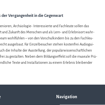
 der Vergangenheit in die Gegenwart
enio­ren, Archäo­lo­gie- Inter­es­sierte und Fach­leute sol­len das
ft und Zukunft des Men­schen und als Lern- und Erleb­nis­ort wahr­
eum wohl­füh­len – von den Vor­schul­kin­dern bis zu den Fach­leu­
­recht aus­ge­baut. Für Ein­zel­be­su­cher ste­hen kos­ten­frei Audio­gui­
uch die Inhalte der Aus­stel­lung, der popu­lär­wis­sen­schaft­li­chen
e­re­frei zu gestal­ten. Neben dem Bil­dungs­ef­fekt soll die museale Prä­
nd­li­che Texte und Instal­la­tio­nen zu einem Erleb­nis blei­ben­der
e
Navigation