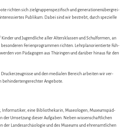
te rich­ten sich ziel­grup­pen­spe­zi­fisch und gene­ra­tio­nen­über­grei­
inter­es­sier­tes Publi­kum. Dabei sind wir bestrebt, durch spe­zi­elle
 Kin­der und Jugend­li­che aller Alters­klas­sen und Schul­for­men, an
 beson­de­ren Feri­en­pro­gram­men rich­ten. Lehr­plan­ori­en­tierte Füh­
d wer­den von Päd­ago­gen aus Thü­rin­gen und dar­über hin­aus für den
e Druckerzeug­nisse und den media­len Bereich arbei­ten wir ver­
ch behin­der­ten­ge­rech­ter Angebote.
er, Infor­ma­ti­ker, eine Biblio­the­ka­rin, Museo­lo­gen, Muse­ums­päd­
an der Umset­zung die­ser Auf­ga­ben. Neben wis­sen­schaft­li­chen
n der Lan­des­ar­chäo­lo­gie und des Muse­ums und ehren­amt­li­chen