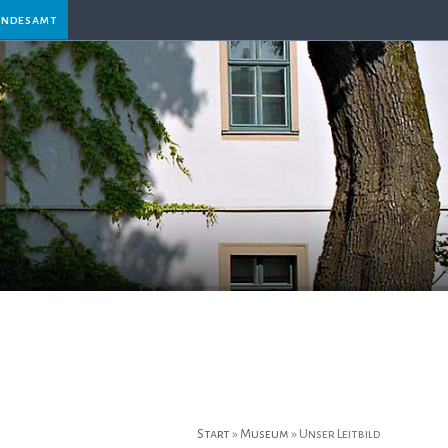
andesamt
Start
»
Museum
»
Unser Leitbild