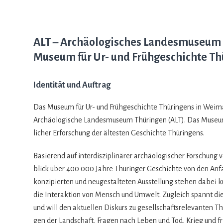
ALT – Archäologisches Landesmuseum
Museum für Ur- und Frühgeschichte T
Identität und Auftrag
Das Museum für Ur- und Früh­ge­schichte Thü­rin­gens in Wei­
Archäo­lo­gi­sche Lan­des­mu­seum Thü­rin­gen (ALT). Das Museum
li­cher Erfor­schung der ältes­ten Geschichte Thüringens.
Basie­rend auf inter­dis­zi­pli­nä­rer archäo­lo­gi­scher For­schung
blick über 400 000 Jahre Thü­rin­ger Geschichte von den Anfän­
kon­zi­pier­ten und neu­ge­stal­te­ten Aus­stel­lung ste­hen dabei ku
die Inter­ak­tion von Mensch und Umwelt. Zugleich spannt die A
und will den aktu­el­len Dis­kurs zu gesell­schafts­re­le­van­ten 
gen der Land­schaft, Fra­gen nach Leben und Tod, Krieg und fri