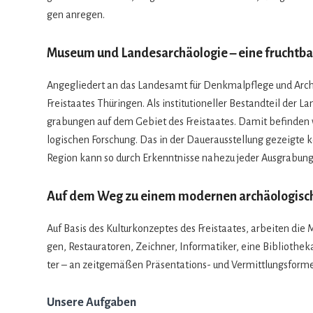
gen anregen.
Museum und Landesarchäologie – eine fruchtb
Ange­glie­dert an das Lan­des­amt für Denk­mal­pflege und Archä
Frei­staa­tes Thü­rin­gen. Als insti­tu­tio­nel­ler Bestand­teil der
gra­bun­gen auf dem Gebiet des Frei­staa­tes. Damit befin­den wir
lo­gi­schen For­schung. Das in der Dau­er­aus­stel­lung gezeigt
Region kann so durch Erkennt­nisse nahezu jeder Aus­gra­bung
Auf dem Weg zu einem modernen archäologis
Auf Basis des Kul­tur­kon­zep­tes des Frei­staa­tes, arbei­ten die
gen, Restau­ra­to­ren, Zeich­ner, Infor­ma­ti­ker, eine Biblio­the
ter – an zeit­ge­mä­ßen Prä­sen­ta­ti­ons- und Ver­mitt­lungs­for­m
Unsere Aufgaben