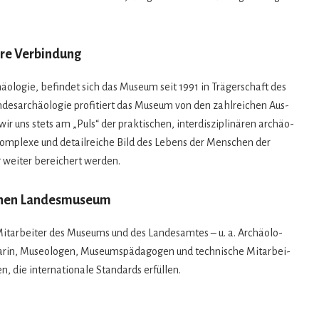
are Verbindung
o­lo­gie, befin­det sich das Museum seit 1991 in Trä­ger­schaft des
 Lan­des­ar­chäo­lo­gie pro­fi­tiert das Museum von den zahl­rei­chen Aus­
 uns stets am „Puls“ der prak­ti­schen, inter­dis­zi­pli­nä­ren archäo­
e kom­plexe und detail­rei­che Bild des Lebens der Men­schen der
 wei­ter berei­chert werden.
chen Landesmuseum
 Mit­ar­bei­ter des Muse­ums und des Lan­des­am­tes – u. a. Archäo­lo­
­ka­rin, Museo­lo­gen, Muse­ums­päd­ago­gen und tech­ni­sche Mit­ar­bei­
en, die inter­na­tio­nale Stan­dards erfüllen.