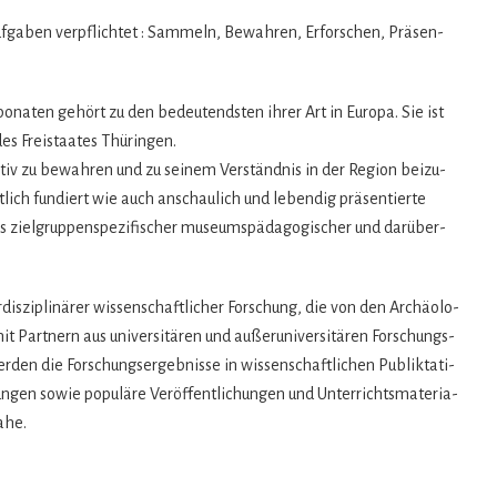
uf­ga­ben ver­pflich­tet : Sam­meln, Bewah­ren, Erfor­schen, Prä­sen­
na­ten gehört zu den bedeu­tends­ten ihrer Art in Europa. Sie ist
 des Frei­staa­tes Thüringen.
ktiv zu bewah­ren und zu sei­nem Ver­ständ­nis in der Region bei­zu­
lich fun­diert wie auch anschau­lich und leben­dig prä­sen­tierte
s ziel­grup­pen­spe­zi­fi­scher muse­ums­päd­ago­gi­scher und dar­über­
s­zi­pli­nä­rer wis­sen­schaft­li­cher For­schung, die von den Archäo­lo­
 Part­nern aus uni­ver­si­tä­ren und außer­uni­ver­si­tä­ren For­schungs­
­den die For­schungs­er­geb­nisse in wis­sen­schaft­li­chen Publik­ta­ti­
n­gen sowie popu­läre Ver­öf­fent­li­chun­gen und Unter­richts­ma­te­ria­
nahe.