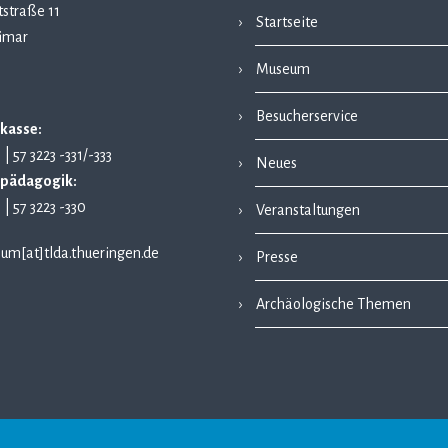
straße 11
Startseite
imar
Museum
Besucherservice
kasse:
1 | 57 3223 -331/-333
Neues
pädagogik:
1 | 57 3223 -330
Veranstaltungen
um[at]tlda.thueringen.de
Presse
Archäologische Themen