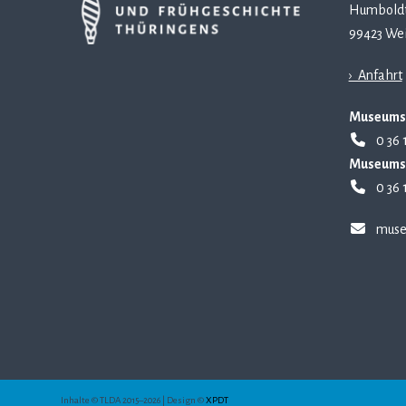
Humboldt
99423 We
› Anfahrt
Museums
0 36 
Museums
0 36 
muse
Inhalte © TLDA 2015–2026 | Design ©
XPDT