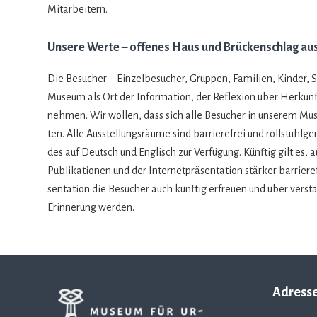
Mitarbeitern.
Unsere Werte – offenes Haus und Brückenschlag aus
Die Besu­cher – Ein­zel­be­su­cher, Grup­pen, Fami­lien, Kin­der, S
Museum als Ort der Infor­ma­tion, der Refle­xion über Her­kun
neh­men. Wir wol­len, dass sich alle Besu­cher in unse­rem Mus
ten. Alle Aus­stel­lungs­räume sind bar­rie­re­frei und roll­stuhl­ge
des auf Deutsch und Eng­lisch zur Ver­fü­gung. Künf­tig gilt es, a
Publi­ka­tio­nen und der Inter­net­prä­sen­ta­tion stär­ker bar­ri
sen­ta­tion die Besu­cher auch künf­tig erfreuen und über ver­stä
Erin­ne­rung werden.
Adress