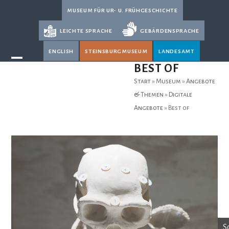
Skip
museum für ur- u. frühgeschichte
to
leichte sprache
gebärdensprache
content
english
steinsburgmuseum
landesamt
Open
Close
BEST OF
mobile
mobile
Start
»
Museum
»
Angebote
menu
menu
& Themen
»
Digitale
Angebote
»
Best of
Sc