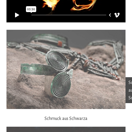
S
a
S
Schmuck aus Schwarza