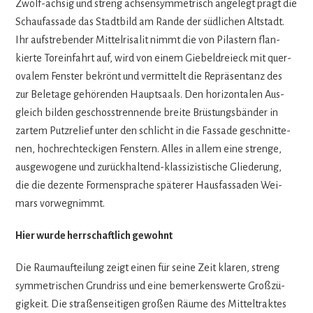
Zwölf-ach­sig und streng ach­sen­sym­me­trisch ange­legt prägt die
Schau­fas­sade das Stadt­bild am Rande der süd­li­chen Alt­stadt.
Ihr auf­stre­ben­der Mit­tel­ri­sa­lit nimmt die von Pilas­tern flan­
kierte Tor­ein­fahrt auf, wird von einem Gie­bel­drei­eck mit que­r­
ova­lem Fens­ter bekrönt und ver­mit­telt die Reprä­sen­tanz des
zur Bel­etage gehö­ren­den Haupt­saals. Den hori­zon­ta­len Aus­
gleich bil­den geschoss­tren­nende breite Brüs­tungs­bän­der in
zar­tem Putz­re­lief unter den schlicht in die Fas­sade geschnit­te­
nen, hoch­recht­ecki­gen Fens­tern. Alles in allem eine strenge,
aus­ge­wo­gene und zurück­hal­tend-klas­si­zis­ti­sche Glie­de­rung,
die die dezente For­men­spra­che spä­te­rer Haus­fas­sa­den Wei­
mars vorwegnimmt.
Hier wurde herr­schaft­lich gewohnt
Die Raum­auf­tei­lung zeigt einen für seine Zeit kla­ren, streng
sym­me­tri­schen Grund­riss und eine bemer­kens­werte Groß­zü­
gig­keit. Die stra­ßen­sei­ti­gen gro­ßen Räume des Mit­tel­trak­tes