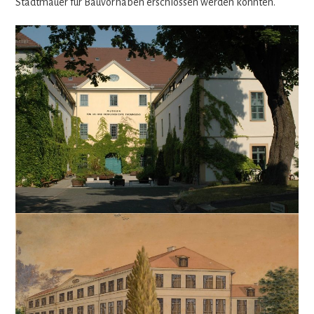
Stadt­mauer für Bau­vor­ha­ben erschlos­sen wer­den konnten.