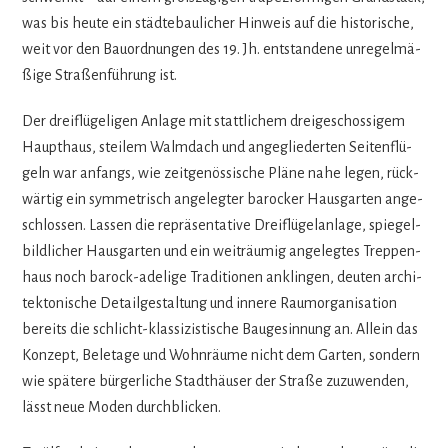
was bis heute ein städ­te­bau­li­cher Hin­weis auf die his­to­ri­sche,
weit vor den Bau­ord­nun­gen des 19. Jh. ent­stan­dene unre­gel­mä­
ßige Stra­ßen­füh­rung ist.
Der drei­flü­ge­li­gen Anlage mit statt­li­chem drei­ge­schos­si­gem
Haupt­haus, stei­lem Walm­dach und ange­glie­der­ten Sei­ten­flü­
geln war anfangs, wie zeit­ge­nös­si­sche Pläne nahe legen, rück­
wär­tig ein sym­me­trisch ange­leg­ter baro­cker Haus­gar­ten ange­
schlos­sen. Las­sen die reprä­sen­ta­tive Drei­flü­gel­an­lage, spie­gel­
bild­li­cher Haus­gar­ten und ein weit­räu­mig ange­leg­tes Trep­pen­
haus noch barock-ade­lige Tra­di­tio­nen anklin­gen, deu­ten archi­
tek­to­ni­sche Detail­ge­stal­tung und innere Raum­or­ga­ni­sa­tion
bereits die schlicht-klas­si­zis­ti­sche Bau­ge­sin­nung an. Allein das
Kon­zept, Bel­etage und Wohn­räume nicht dem Gar­ten, son­dern
wie spä­tere bür­ger­li­che Stadt­häu­ser der Straße zuzu­wen­den,
lässt neue Moden durchblicken.