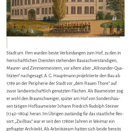
Ein ambi­tio­nier­tes Wohn­bau­pro­jekt, seine Erbauer
und Bewohner
Als einer der Haupt­ak­teure wirkte dabei der umtrie­bige Bau­lei­
ter, Unter­neh­mer und so beti­telte „Hof­jä­ger“ Anton Georg
Haupt­mann (1735–1803), eine sei­ner­zeit schil­lernde Per­sön­lich­
keit Wei­mars. Er setzte allein 20 (Wohn-)Bauprojekte in der
Stadt um. Ihm wur­den beste Ver­bin­dun­gen zum Hof, zu den in
herr­schaft­li­chen Diens­ten ste­hen­den Bau­sach­ver­stän­di­gen,
Mau­rer- und Zim­mer­meis­tern, vor allem aber „All­roun­der-Qua­
li­tä­ten“ nach­ge­sagt. A. G. Haupt­mann pro­jek­tierte den Bau ab
1789 an der Peri­phe­rie der Stadt vor „dem Frauen Thore“ auf
zuvor land­wirt­schaft­lich genutz­ten Flä­chen. Als Bau­meis­ter zog
er wohl den Braun­schwei­ger, spä­ter am Hof von Son­ders­hau­
sen täti­gen Hof­bau­meis­ter Johann Fried­rich Rudolph Stei­ner
(1742–1804) heran. Im Übri­gen zustän­dig für das staat­li­che Res­
sort „Zivil­bau“ war er seit den 1780
er
Jah­ren in Wei­mar ein
gefrag­ter Archi­tekt. Als Arbeits­team hat­ten sich beide bereits