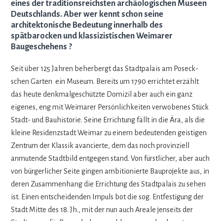
eines der traditionsreichsten archäologischen Museen
Deutschlands. Aber wer kennt schon seine
architektonische Bedeutung innerhalb des
spätbarocken und klassizistischen Weimarer
Baugeschehens ?
Seit über 125 Jah­ren beher­bergt das Stadt­pa­lais am Pos­eck­
schen Gar­ten ein Museum. Bereits um 1790 errich­tet erzählt
das heute denk­mal­ge­schützte Domi­zil aber auch ein ganz
eige­nes, eng mit Wei­ma­rer Per­sön­lich­kei­ten ver­wo­be­nes Stück
Stadt- und Bau­his­to­rie. Seine Errich­tung fällt in die Ära, als die
kleine Resi­denz­stadt Wei­mar zu einem bedeu­ten­den geis­ti­gen
Zen­trum der Klas­sik avan­cierte, dem das noch pro­vin­zi­ell
anmu­tende Stadt­bild ent­ge­gen stand. Von fürst­li­cher, aber auch
von bür­ger­li­cher Seite gin­gen ambi­tio­nierte Bau­pro­jekte aus, in
deren Zusam­men­hang die Errich­tung des Stadt­pa­lais zu sehen
ist. Einen ent­schei­den­den Impuls bot die sog. Ent­fes­ti­gung der
Stadt Mitte des 18. Jh., mit der nun auch Areale jen­seits der