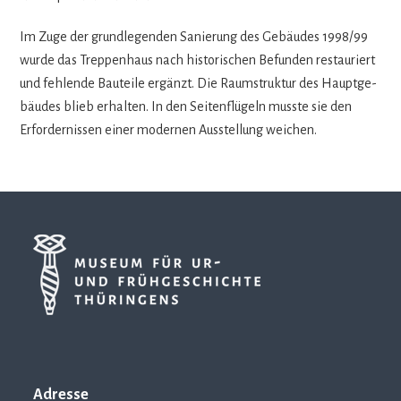
Im Zuge der grund­le­gen­den Sanie­rung des Gebäu­des 1998/99
wurde das Trep­pen­haus nach his­to­ri­schen Befun­den restau­riert
und feh­lende Bau­teile ergänzt. Die Raum­struk­tur des Haupt­ge­
bäu­des blieb erhal­ten. In den Sei­ten­flü­geln musste sie den
Erfor­der­nis­sen einer moder­nen Aus­stel­lung weichen.
Adresse