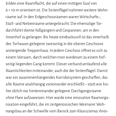
bil­den eine Raum­flucht, die auf einen mit­ti­gen Saal von
6 × 10 m ori­en­tiert ist. Die Sei­ten­flü­gel nah­men wei­tere Wohn­
räume auf. In den Erd­ge­schoss­räu­men waren Wirtschafts‑,
Stall- und Neben­räume unter­ge­bracht. Die ehe­ma­lige Tor­
durch­fahrt diente Fuß­gän­gern und Gespan­nen, um in den
Innen­hof zu gelan­gen. Bis heute ein­drucks­voll ist das inner­halb
des Tor­hau­ses gele­gene zwei­sei­tig in die obe­ren Geschosse
anstei­gende Trep­pen­haus. In jedem Geschoss öff­net es sich zu
einem Vor­raum, durch wel­chen man wie­derum zu einem hof­
sei­tig lie­gen­den Gang kommt. Die­ser ver­band umlau­fend alle
Räum­lich­kei­ten mit­ein­an­der, auch die der Sei­ten­flü­gel. Damit
war ein zusam­men­hän­gen­des Kor­ri­dor­sys­tem geschaf­fen, das
alle Räume unab­hän­gig von­ein­an­der erschließt – statt wie bis­
her üblich nur hin­ter­ein­an­der gele­gene Durch­gangs­räume
ohne Flure auf­zu­wei­sen. Hier wurde eine inno­va­tive Raum­or­ga­
ni­sa­tion ein­ge­führt, die im zeit­ge­nös­si­schen Wei­ma­rer Woh­
nungs­bau an der Schwelle vom Barock zum Klas­si­zis­mus ihres­