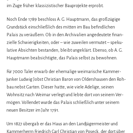
im Zuge frü­her klas­si­zis­ti­scher Bau­pro­jekte erprobt.
Noch Ende 1789 beschloss A. G. Haupt­mann, das groß­zü­gige
Grund­stück ein­schließ­lich des mit­ten im Bau befind­li­chen
Palais zu ver­äu­ßern. Ob in den Archi­va­lien ange­deu­tete finan­
zi­elle Schwie­rig­kei­ten, oder – wie zuwei­len ver­mu­tet – spe­ku­
la­tive Absich­ten bestan­den, bleibt unge­klärt. Ebenso, ob A. G.
Haupt­mann beab­sich­tigte, das Palais selbst zu bewohnen.
Für 7000 Taler erwarb der ehe­ma­lige wei­ma­ri­sche Kam­mer­
jun­ker Lud­wig Jobst Chris­tian Baron von Olders­hau­sen den Roh­
bau nebst Gar­ten. Die­ser hatte, wie viele Ade­lige, sei­nen
Wohn­sitz nach Wei­mar ver­legt und lebte dort von sei­nem Ver­
mö­gen. Voll­endet wurde das Palais schließ­lich unter sei­nem
neuen Besit­zer im Jahr 1791.
Um 1827 über­gab er das Haus an den Land­jä­ger­meis­ter und
Kam­mer­herrn Fried­rich Carl Chris­tian von Pos­eck, der dort über