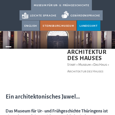
Skip
museum für ur- u. frühgeschichte
to
leichte sprache
gebärdensprache
content
english
steinsburgmuseum
landesamt
Open
Close
ARCHITEKTUR
DES HAUSES
mobile
mobile
menu
menu
Start
»
Museum
»
Das Haus
»
Architektur des Hauses
Ein architektonisches Juwel…
Das Museum für Ur- und Frühgeschichte Thüringens ist