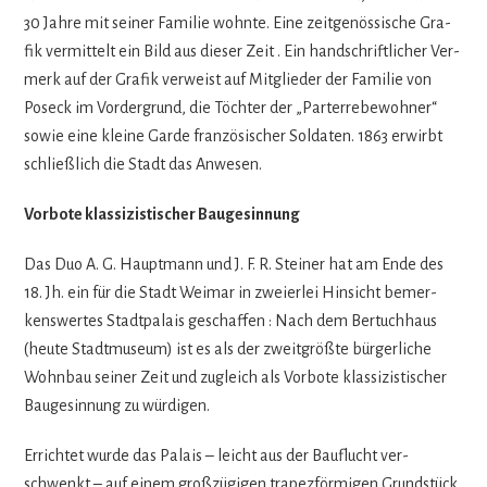
30 Jahre mit sei­ner Fami­lie wohnte. Eine zeit­ge­nös­si­sche Gra­
fik ver­mit­telt ein Bild aus die­ser Zeit . Ein hand­schrift­li­cher Ver­
merk auf der Gra­fik ver­weist auf Mit­glie­der der Fami­lie von
Pos­eck im Vor­der­grund, die Töch­ter der „Par­terre­be­woh­ner“
sowie eine kleine Garde fran­zö­si­scher Sol­da­ten. 1863 erwirbt
schließ­lich die Stadt das Anwesen.
Vor­bote klas­si­zis­ti­scher Baugesinnung
Das Duo A. G. Haupt­mann und J. F. R. Stei­ner hat am Ende des
18. Jh. ein für die Stadt Wei­mar in zwei­er­lei Hin­sicht bemer­
kens­wer­tes Stadt­pa­lais geschaf­fen : Nach dem Ber­tuch­haus
(heute Stadt­mu­seum) ist es als der zweit­größte bür­ger­li­che
Wohn­bau sei­ner Zeit und zugleich als Vor­bote klas­si­zis­ti­scher
Bau­ge­sin­nung zu würdigen.
Errich­tet wurde das Palais – leicht aus der Bau­flucht ver­
schwenkt – auf einem groß­zü­gi­gen tra­pez­för­mi­gen Grund­stück,