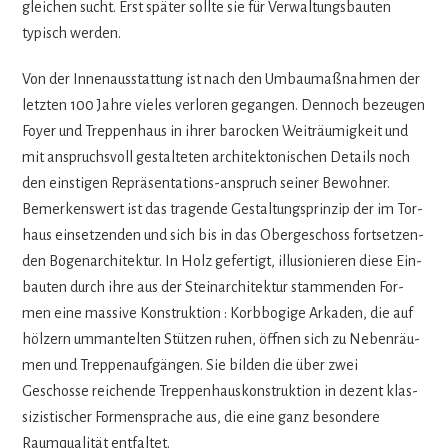
glei­chen sucht. Erst spä­ter sollte sie für Ver­wal­tungs­bau­ten
typisch werden.
Von der Innen­aus­stat­tung ist nach den Umbau­maß­nah­men der
letz­ten 100 Jahre vie­les ver­lo­ren gegan­gen. Den­noch bezeu­gen
Foyer und Trep­pen­haus in ihrer baro­cken Weit­räu­mig­keit und
mit anspruchs­voll gestal­te­ten archi­tek­to­ni­schen Details noch
den eins­ti­gen Reprä­sen­ta­ti­ons-anspruch sei­ner Bewoh­ner.
Bemer­kens­wert ist das tra­gende Gestal­tungs­prin­zip der im Tor­
haus ein­set­zen­den und sich bis in das Ober­ge­schoss fort­set­zen­
den Bogen­ar­chi­tek­tur. In Holz gefer­tigt, illu­sio­nie­ren diese Ein­
bau­ten durch ihre aus der Stein­ar­chi­tek­tur stam­men­den For­
men eine mas­sive Kon­struk­tion : Korb­bo­gige Arka­den, die auf
höl­zern umman­tel­ten Stüt­zen ruhen, öff­nen sich zu Neben­räu­
men und Trep­pen­auf­gän­gen. Sie bil­den die über zwei
Geschosse rei­chende Trep­pen­haus­kon­struk­tion in dezent klas­
si­zis­ti­scher For­men­spra­che aus, die eine ganz beson­dere
Raum­qua­li­tät entfaltet.