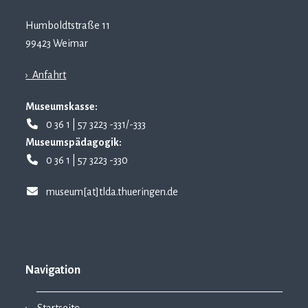
Humboldtstraße 11
99423 Weimar
› Anfahrt
Museumskasse:
0 36 1 | 57 3223 -331/-333
Museumspädagogik:
0 36 1 | 57 3223 -330
museum[at]tlda.thueringen.de
Navigation