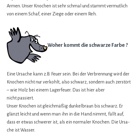
Armen. Unser Kno­chen ist sehr schmal und stammt ver­mut­lich
von einem Schaf, einer Ziege oder einem Reh.
Woher kommt die schwarze Farbe ?
Eine Ursa­che kann z.B. Feuer sein. Bei der Ver­bren­nung wird der
Kno­chen nicht nur ver­kohlt, also schwarz, son­dern auch zer­stört
– wie Holz bei einem Lager­feuer. Das ist hier aber
nicht passiert.
Unser Kno­chen ist gleich­mä­ßig dun­kel­braun bis schwarz. Er
glänzt leicht und wenn man ihn in die Hand nimmt, fällt auf,
dass er etwas schwe­rer ist, als ein nor­ma­ler Kno­chen. Die Ursa­
che ist Wasser.