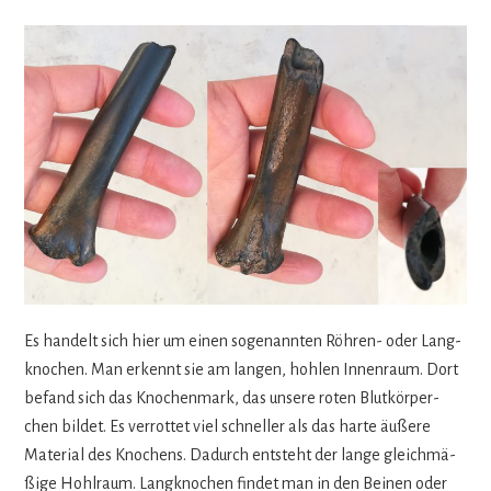
Es han­delt sich hier um einen soge­nann­ten Röh­ren- oder Lang­
kno­chen. Man erkennt sie am lan­gen, hoh­len Innen­raum. Dort
befand sich das Kno­chen­mark, das unsere roten Blut­kör­per­
chen bil­det. Es ver­rot­tet viel schnel­ler als das harte äußere
Mate­rial des Kno­chens. Dadurch ent­steht der lange gleich­mä­
ßige Hohl­raum. Lang­kno­chen fin­det man in den Bei­nen oder