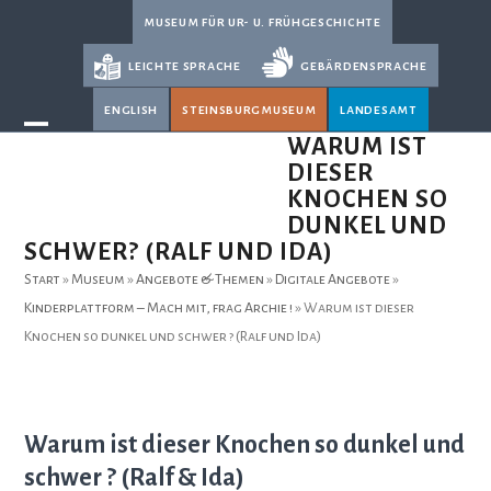
Skip
museum für ur- u. frühgeschichte
to
leichte sprache
gebärdensprache
content
english
steinsburgmuseum
landesamt
Open
Close
WARUM IST
DIESER
mobile
mobile
KNOCHEN SO
menu
menu
DUNKEL UND
SCHWER? (RALF UND IDA)
Start
»
Museum
»
Angebote & Themen
»
Digitale Angebote
»
Kinderplattform – Mach mit, frag Archie !
»
Warum ist dieser
Knochen so dunkel und schwer ? (Ralf und Ida)
Warum ist dieser Knochen so dunkel und
schwer ? (Ralf & Ida)