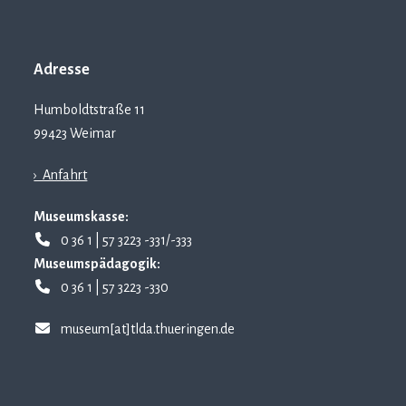
Adresse
Humboldtstraße 11
99423 Weimar
› Anfahrt
Museumskasse:
0 36 1 | 57 3223 -331/-333
Museumspädagogik:
0 36 1 | 57 3223 -330
museum[at]tlda.thueringen.de