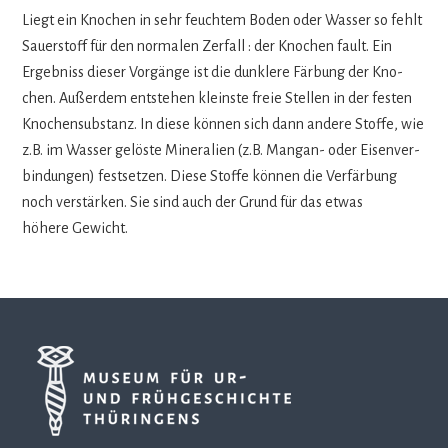
Liegt ein Kno­chen in sehr feuch­tem Boden oder Was­ser so fehlt
Sau­er­stoff für den nor­ma­len Zer­fall : der Kno­chen fault. Ein
Ergeb­niss die­ser Vor­gänge ist die dunk­lere Fär­bung der Kno­
chen. Außer­dem ent­ste­hen kleinste freie Stel­len in der fes­ten
Kno­chen­sub­stanz. In diese kön­nen sich dann andere Stoffe, wie
z.B. im Was­ser gelöste Mine­ra­lien (z.B. Man­gan- oder Eisen­ver­
bin­dun­gen) fest­set­zen. Diese Stoffe kön­nen die Ver­fär­bung
noch ver­stär­ken. Sie sind auch der Grund für das etwas
höhere Gewicht.