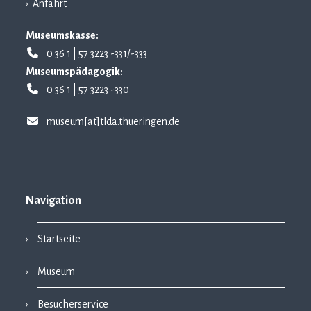
› Anfahrt
Museumskasse:
0 36 1 | 57 3223 -331/-333
Museumspädagogik:
0 36 1 | 57 3223 -330
museum[at]tlda.thueringen.de
Navigation
Startseite
Museum
Besucherservice