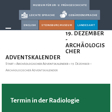
Skip
museum für ur- u. frühgeschichte
to
leichte sprache
gebärdensprache
content
english
steinsburgmuseum
landesamt
Open
Close
19. DEZEMBER
-
mobile
mobile
ARCHÄOLOGIS
menu
menu
CHER
ADVENTSKALENDER
Start
»
Archäologischer Adventskalender
»
19. Dezember –
Archäologischer Adventskalender
Termin in der Radiologie