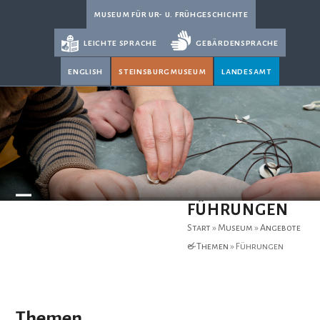
Skip
museum für ur- u. frühgeschichte
to
leichte sprache
gebärdensprache
content
english
steinsburgmuseum
landesamt
Open
Close
FÜHRUNGEN
mobile
mobile
Start
»
Museum
»
Angebote
menu
menu
& Themen
»
Führungen
Themen