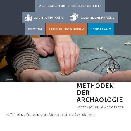
Skip
museum für ur- u. frühgeschichte
to
leichte sprache
gebärdensprache
content
english
steinsburgmuseum
landesamt
Open
Close
METHODEN
DER
mobile
mobile
ARCHÄOLOGIE
menu
menu
Start
»
Museum
»
Angebote
& Themen
»
Führungen
»
Methoden der Archäologie