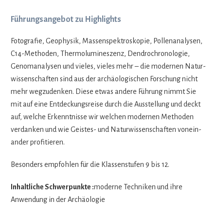
Führungsangebot zu Highlights
Foto­gra­fie, Geo­phy­sik, Mas­sen­spek­tro­sko­pie, Pol­len­ana­ly­sen,
C14-Metho­den, Ther­mo­lu­mi­nes­zenz, Den­dro­chro­no­lo­gie,
Genom­ana­ly­sen und vie­les, vie­les mehr – die moder­nen Natur­
wis­sen­schaf­ten sind aus der archäo­lo­gi­schen For­schung nicht
mehr weg­zu­den­ken. Diese etwas andere Füh­rung nimmt Sie
mit auf eine Ent­de­ckungs­reise durch die Aus­stel­lung und deckt
auf, wel­che Erkennt­nisse wir wel­chen moder­nen Metho­den
ver­dan­ken und wie Geis­tes- und Natur­wis­sen­schaf­ten von­ein­
an­der profitieren.
Beson­ders emp­foh­len für die Klas­sen­stu­fen 9 bis 12.
Inhalt­li­che Schwer­punkte :
moderne Tech­ni­ken und ihre
Anwen­dung in der Archäologie