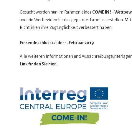
Gesucht wer­den nun im Rah­men eines
COME IN ! – Wett­be­w
und ein Wer­be­vi­deo für das geplante Label zu erstel­len. M
Richt­li­nien ihre Zugäng­lich­keit ver­bes­sert haben.
Ein­sen­de­schluss ist der 1. Februar 2019
Alle wei­te­ren Infor­ma­tio­nen und Aus­s­schrei­bungs­un­ter­la­g
Link fin­den Sie hier…