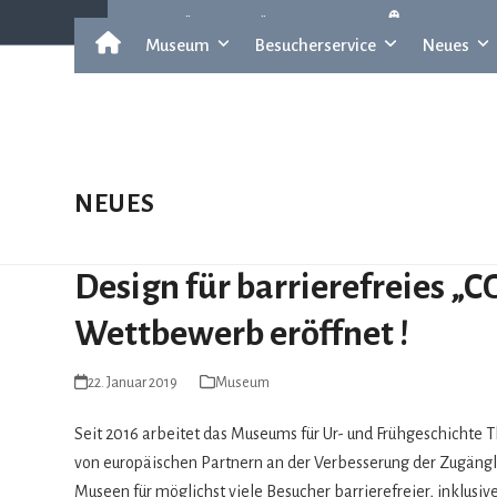
Skip
museum für ur- u. frühgeschichte
leichte sp
to
Museum
Besucherservice
Neues
content
NEUES
Design für barrierefreies „
Wettbewerb eröffnet !
22. Januar 2019
Museum
Seit 2016 arbei­tet das Muse­ums für Ur- und Früh­ge­schichte 
von euro­päi­schen Part­nern an der Ver­bes­se­rung der Zugäng­li
Museen für mög­lichst viele Besu­cher bar­rie­re­freier, inklu­s