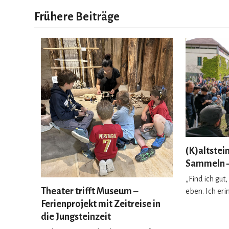
Frühere Beiträge
(K)altstein
Sammeln –
„Find ich gut
Theater trifft Museum –
eben. Ich er
Ferienprojekt mit Zeitreise in
die Jungsteinzeit