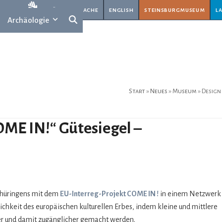
rache
gebärdensprache
english
steinsburgmuseum
l
Archäologie
Start
»
Neues
»
Museum
»
Design
COME IN!“ Gütesiegel –
Thü­rin­gens mit dem
EU-Inter­reg-Pro­jekt COME IN !
in einem Netz­werk
ch­keit des euro­päi­schen kul­tu­rel­len Erbes, indem kleine und mitt­lere
i­ver und damit zugäng­li­cher gemacht werden.