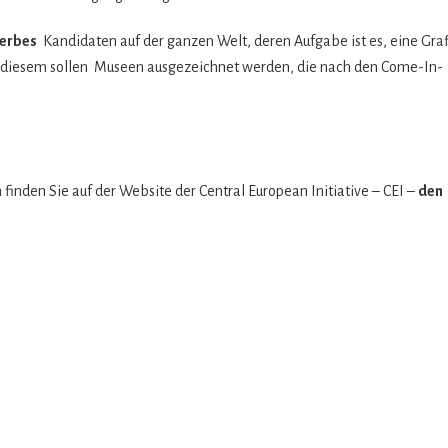
er­bes
Kan­di­da­ten auf der gan­zen Welt, deren Auf­gabe ist es, eine Gra­
it die­sem sol­len Museen aus­ge­zeich­net wer­den, die nach den Come-In-
en fin­den Sie auf der Web­site der Cen­tral Euro­pean Initia­tive – CEI –
den