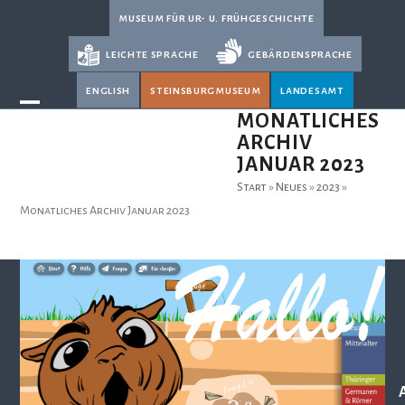
Skip
museum für ur- u. frühgeschichte
to
leichte sprache
gebärdensprache
content
english
steinsburgmuseum
landesamt
Open
Close
MONATLICHES
ARCHIV
mobile
mobile
JANUAR 2023
menu
menu
Start
»
Neues
»
2023
»
Monatliches Archiv Januar 2023