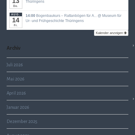
13
Thüringens
Do.
AUG.
14:00
Bogenbaukurs ‒ Rattanbögen für A...
@ Museum für
14
Ur- und Frühgeschichte Thüringens
Fr.
Kalender anzeigen
Archiv
Juli 2026
Mai 2026
April 2026
Januar 2026
Dezember 2025