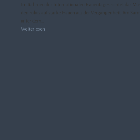
Im Rahmen des Internationalen Frauentages richtet das M
den Fokus auf starke Frauen aus der Vergangenheit. Am Samst
unter dem…
Weiterlesen