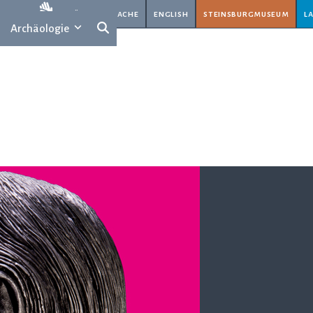
rache
gebärdensprache
english
steinsburgmuseum
l
Archäologie