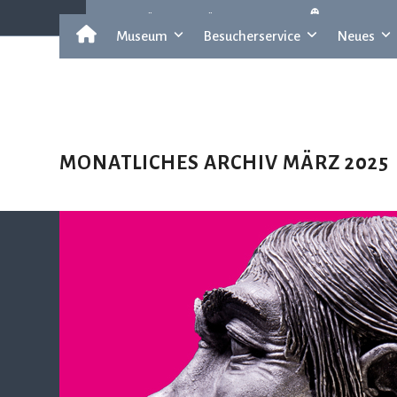
Skip
museum für ur- u. frühgeschichte
leichte sp
to
Museum
Besucherservice
Neues
content
MONATLICHES ARCHIV MÄRZ 2025