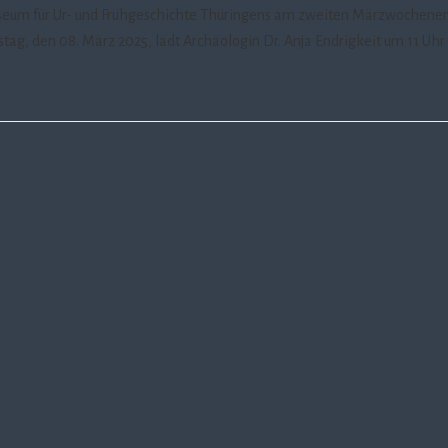
useum für Ur- und Frühgeschichte Thüringens am zweiten Märzwochene
ag, den 08. März 2025, lädt Archäologin Dr. Anja Endrigkeit um 11 Uhr