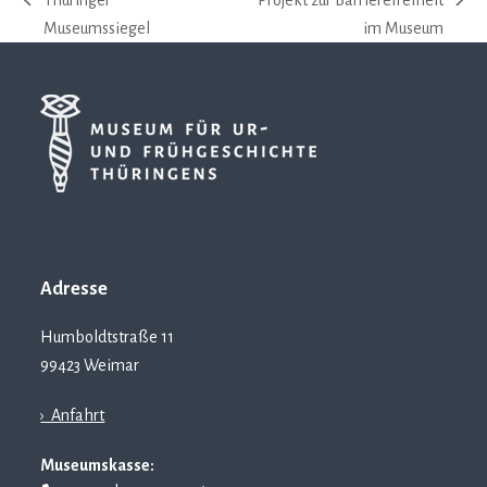
Thüringer
Projekt zur Barrierefreiheit
vorheriger
Nächster
Museumssiegel
im Museum
Beitrag:
Beitrag:
Adresse
Humboldtstraße 11
99423 Weimar
› Anfahrt
Museumskasse: