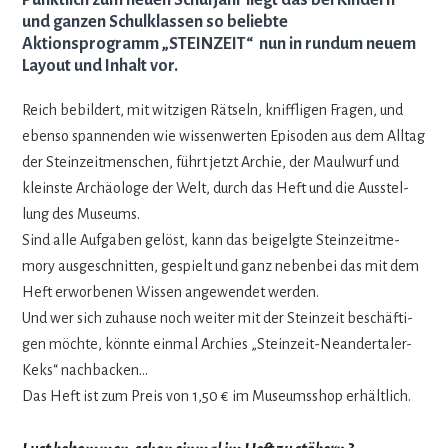
Pünktlich zum neuen Schuljahr liegt das bei Kindern
und ganzen Schulklassen so beliebte
Aktionsprogramm
„STEINZEIT“ nun in rundum neuem
Layout und Inhalt vor.
Reich bebil­dert, mit wit­zi­gen Rät­seln, kniff­li­gen Fra­gen, und
ebenso span­nen­den wie wis­sen­wer­ten Epi­so­den aus dem All­tag
der Stein­zeit­men­schen, führt jetzt Archie, der Maul­wurf und
kleinste Archäo­loge der Welt, durch das Heft und die Aus­stel­
lung des Museums.
Sind alle Auf­ga­ben gelöst, kann das bei­gelgte Stein­zeit­me­
mory aus­ge­schnit­ten, gespielt und ganz neben­bei das mit dem
Heft erwor­be­nen Wis­sen ange­wen­det werden.
Und wer sich zuhause noch wei­ter mit der Stein­zeit beschäf­ti­
gen möchte, könnte ein­mal Archies „Stein­zeit-Nean­der­ta­ler-
Keks“ nachbacken…
Das Heft ist zum Preis von 1,50 € im Muse­ums­shop erhältlich.