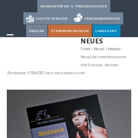
Skip
museum für ur- u. frühgeschichte
to
leichte sprache
gebärdensprache
content
english
steinsburgmuseum
landesamt
Open
Close
NEUES
mobile
mobile
Start
»
Neues
»
Kinder
»
menu
menu
Neues Aktionsprogramm
für Schüler „Archies
Zeitreisen“ STEINZEIT liegt druckfrisch vor