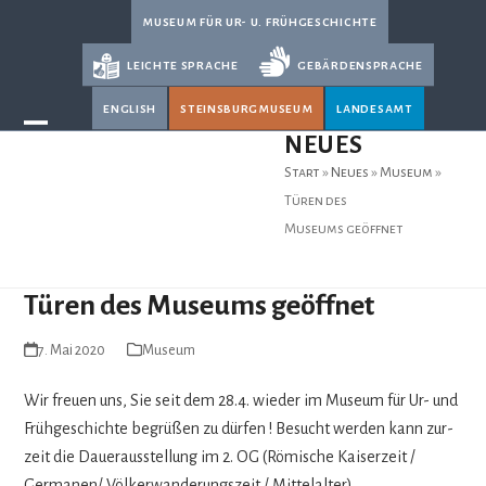
Skip
museum für ur- u. frühgeschichte
to
leichte sprache
gebärdensprache
content
english
steinsburgmuseum
landesamt
Open
Close
NEUES
mobile
mobile
Start
»
Neues
»
Museum
»
menu
menu
Türen des
Museums geöffnet
Türen des Museums geöffnet
7. Mai 2020
Museum
Wir freuen uns, Sie seit dem 28.4. wie­der im Museum für Ur- und
Früh­ge­schichte begrü­ßen zu dür­fen ! Besucht wer­den kann zur­
zeit die Dau­er­aus­stel­lung im 2. OG (Römi­sche Kai­ser­zeit /
Germanen/ Völ­ker­wan­de­rungs­zeit / Mittelalter).