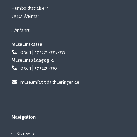
Humboldtstraße 11
99423 Weimar
› Anfahrt
Museumskasse:
0 36 1 | 57 3223 -331/-333
Museumspädagogik:
0 36 1 | 57 3223 -330
museum[at]tlda.thueringen.de
Navigation
Startseite