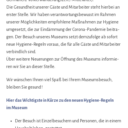
Die Gesund­heit unse­rer Gäste und Mit­ar­bei­ter steht hier­bei an
ers­ter Stelle. Wir haben ver­ant­wor­tungs­be­wusst im Rah­men
unse­rer Mög­lich­kei­ten emp­foh­lene Maß­nah­men zur Hygiene
umge­setzt, die zur Ein­däm­mung der Corona-Pan­de­mie bei­tra­
gen. Der Besuch unse­res Muse­ums setzt dem­zu­folge ab sofort
neue Hygiene-Regeln vor­aus, die für alle Gäste und Mit­ar­bei­ter
ver­bind­lich sind.
Über wei­tere Neue­run­gen zur Öff­nung des Muse­ums infor­mie­
ren wir Sie an die­ser Stelle.
Wir wün­schen Ihnen viel Spaß bei Ihrem Muse­ums­be­such,
blei­ben Sie gesund !
Hier das Wich­tigste in Kürze zu den neuen Hygiene-Regeln
im Museum
Der Besuch ist Ein­zel­be­su­chern und Per­so­nen, die in einem