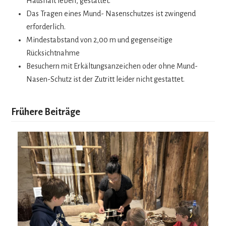
Haus­halt leben, gestattet.
Das Tra­gen eines Mund- Nasen­schut­zes ist zwin­gend
erforderlich.
Min­dest­ab­stand von 2,00 m und gegen­sei­tige
Rücksichtnahme
Besu­chern mit Erkäl­tungs­an­zei­chen oder ohne Mund-
Nasen-Schutz ist der Zutritt lei­der nicht gestattet.
Frühere Beiträge