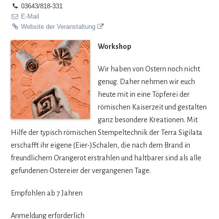
03643/818-331
E-Mail
Website der Veranstaltung
Work­shop
Wir haben von Ostern noch nicht
genug. Daher neh­men wir euch
heute mit in eine Töp­fe­rei der
römi­schen Kai­ser­zeit und gestal­ten
ganz beson­dere Krea­tio­nen. Mit
Hilfe der typisch römi­schen Stem­pel­tech­nik der Terra Sigi­lata
erschafft ihr eigene (Eier-)Schalen, die nach dem Brand in
freund­li­chem Oran­ge­rot erstrah­len und halt­ba­rer sind als alle
gefun­de­nen Oster­eier der ver­gan­ge­nen Tage.
Emp­foh­len ab 7 Jahren
Anmel­dung erforderlich