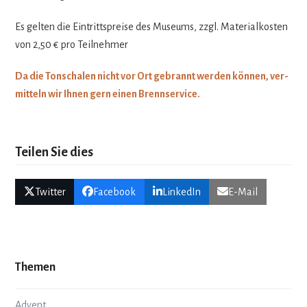
Es gel­ten die Ein­tritts­preise des Muse­ums, zzgl. Mate­ri­al­kos­ten
von 2,50 € pro Teilnehmer
Da die Ton­scha­len nicht vor Ort gebrannt wer­den kön­nen, ver­
mit­teln wir Ihnen gern einen Brennservice.
Teilen Sie dies
Twitter
Facebook
LinkedIn
E-Mail
Themen
Advent