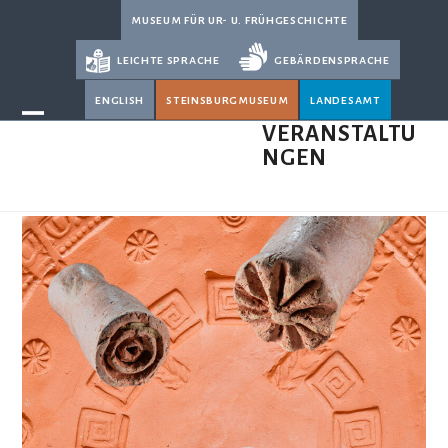
Skip
museum für ur- u. frühgeschichte
to
leichte sprache
gebärdensprache
content
english
steinsburgmuseum
landesamt
Open
Close
VERANSTALTU
NGEN
mobile
mobile
menu
menu