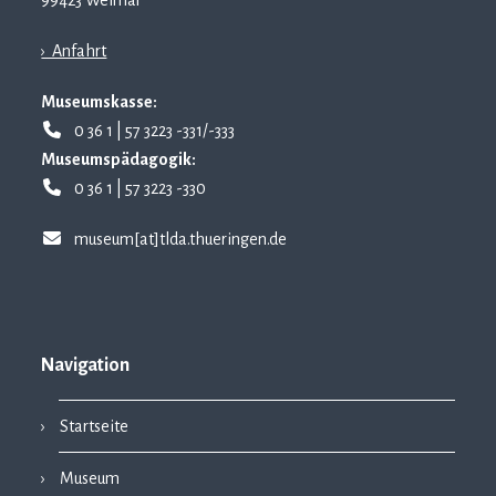
99423 Weimar
› Anfahrt
Museumskasse:
0 36 1 | 57 3223 -331/-333
Museumspädagogik:
0 36 1 | 57 3223 -330
museum[at]tlda.thueringen.de
Navigation
Startseite
Museum