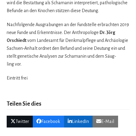
wird die Bestat­tung als Scha­ma­nin inter­pre­tiert, patho­lo­gi­sche
Befunde an den Kno­chen stüt­zen diese Deutung.
Nach­fol­gende Aus­gra­bun­gen an der Fund­stelle erbrach­ten 2019
neue Funde und Erkennt­nisse. Der Anthro­po­loge
Dr. Jörg
Orschiedt
vom Lan­des­amt für Denk­mal­pflege und Archäo­lo­gie
Sach­sen-Anhalt ord­net den Befund und seine Deu­tung ein und
stellt gene­ti­sche Ana­ly­sen zur Scha­ma­nin und dem Säug­
ling vor.
Ein­tritt frei
Teilen Sie dies
Twitter
Facebook
LinkedIn
E-Mail