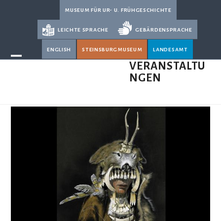
Skip
museum für ur- u. frühgeschichte
to
leichte sprache
gebärdensprache
content
english
steinsburgmuseum
landesamt
Open
Close
VERANSTALTU
NGEN
mobile
mobile
menu
menu