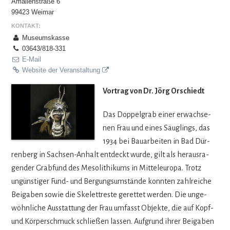
Amalienstraße 6
99423 Weimar
KONTAKT:
Museumskasse
03643/818-331
E-Mail
Website der Veranstaltung
Vor­trag von Dr. Jörg Orschiedt
Das Dop­pel­grab einer erwach­se­
nen Frau und eines Säug­lings, das
1934 bei Bau­ar­bei­ten in Bad Dür­
ren­berg in Sach­sen-Anhalt ent­deckt wurde, gilt als her­aus­ra­
gen­der Grab­fund des Meso­li­thi­kums in Mit­tel­eu­ropa. Trotz
ungüns­ti­ger Fund- und Ber­gungs­um­stände konn­ten zahl­rei­che
Bei­ga­ben sowie die Ske­lett­reste geret­tet wer­den. Die unge­
wöhn­li­che Aus­stat­tung der Frau umfasst Objekte, die auf Kopf-
und Kör­per­schmuck schlie­ßen las­sen. Auf­grund ihrer Bei­ga­ben