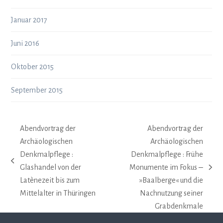
Januar 2017
Juni 2016
Oktober 2015
September 2015
Abendvortrag der
Abendvortrag der
Archäologischen
Archäologischen
Denkmalpflege :
Denkmalpflege : Frühe
vorheriger
Glashandel von der
Monumente im Fokus ‒
Nächster
Beitrag:
Latènezeit bis zum
»Baalberge« und die
Beitrag:
Mittelalter in Thüringen
Nachnutzung seiner
Grabdenkmale