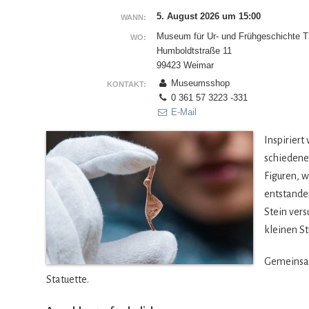
5. August 2026 um 15:00
WANN:
Museum für Ur- und Frühgeschichte T
WO:
Humboldtstraße 11
99423 Weimar
Museumsshop
KONTAKT:
0 361 57 3223 -331
E-Mail
Inspi­riert
schie­de­ne
Figu­ren, 
ent­stan­d
Stein ver­
klei­nen S
Gemein­sam
Statuette.