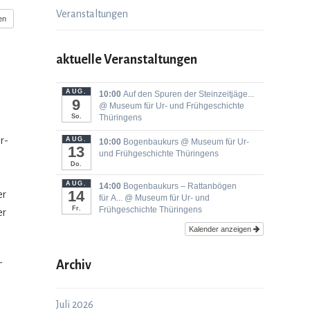
Veranstaltungen
en
aktuelle Veranstaltungen
AUG.
10:00
Auf den Spuren der Steinzeitjäge...
9
@ Museum für Ur- und Frühgeschichte
So.
Thüringens
er­
AUG.
10:00
Bogenbaukurs
@ Museum für Ur-
13
und Frühgeschichte Thüringens
Do.
AUG.
14:00
Bogenbaukurs ‒ Rattanbögen
14
er
für A...
@ Museum für Ur- und
Fr.
Frühgeschichte Thüringens
er
Kalender anzeigen
-
Archiv
Juli 2026