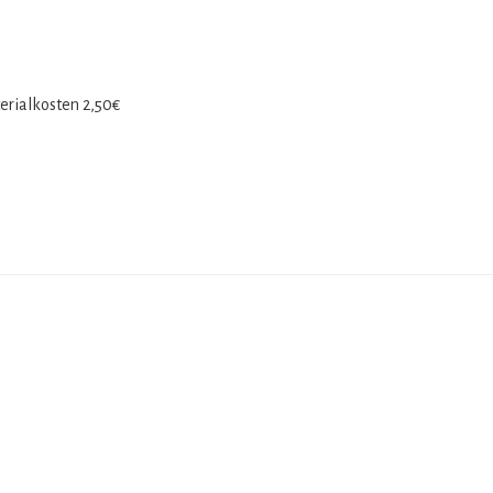
­ri­al­kos­ten 2,50€