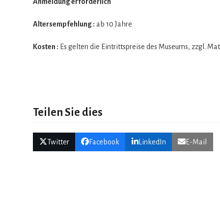
Anmel­dung erforderlich
Alters­emp­feh­lung :
ab 10 Jahre
Kos­ten :
Es gel­ten die Ein­tritts­preise des Muse­ums, zzgl. Mate
Teilen Sie dies
Twitter
Facebook
LinkedIn
E-Mail