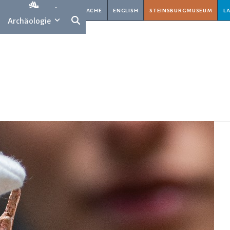
rache
gebärdensprache
english
steinsburgmuseum
l
Archäologie