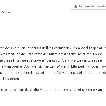
Zum Kalender hinzufüg
hüringens
 von der aktu­el­len Son­der­aus­stel­lung ver­su­chen wir, im Work­shop mit v
n Mate­ria­lien die Sta­tu­et­ten der Alt­stein­zeit nach­zu­ge­stal­ten. Kleine
wie die in Thü­rin­gen gefun­dene ›Venus von Oel­knitz‹ wir­ken wie schnell
ene Kunst­werke. Doch wer sich an dem Mate­rial Elfen­bein, Kno­chen od
sucht, bemerkt schnell, dass ein hoher Auf­wand und viel Zeit in jedem d
tü­cke stecken.
 tes­ten wir uns durch die Mate­ria­lien und erstel­len eine kleine Frauen