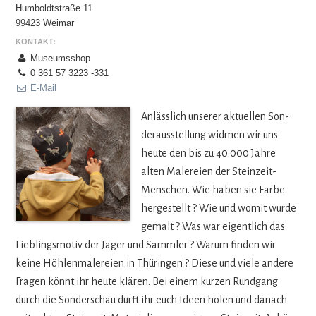
Humboldtstraße 11
99423 Weimar
KONTAKT:
Museumsshop
0 361 57 3223 -331
E-Mail
Anläss­lich unse­rer aktu­el­len Son­
der­aus­stel­lung wid­men wir uns
heute den bis zu 40.000 Jahre
alten Male­reien der Stein­zeit-
Men­schen. Wie haben sie Farbe
her­ge­stellt ? Wie und womit wurde
gemalt ? Was war eigent­lich das
Lieb­lings­mo­tiv der Jäger und Samm­ler ? Warum fin­den wir
keine Höh­len­ma­le­reien in Thü­rin­gen ? Diese und viele andere
Fra­gen könnt ihr heute klä­ren. Bei einem kur­zen Rund­gang
durch die Son­der­schau dürft ihr euch Ideen holen und danach