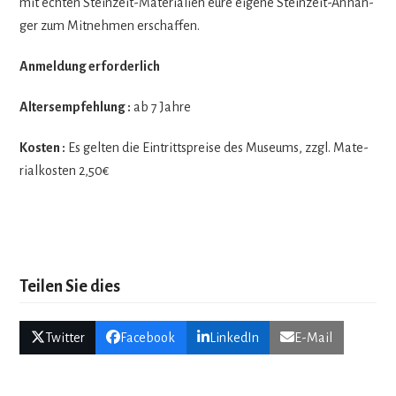
mit ech­ten Stein­zeit-Mate­ria­lien eure eigene Stein­zeit-Anhän­
ger zum Mit­neh­men erschaffen.
Anmel­dung erforderlich
Alters­emp­feh­lung :
ab 7 Jahre
Kos­ten :
Es gel­ten die Ein­tritts­preise des Muse­ums, zzgl. Mate­
ri­al­kos­ten 2,50€
Teilen Sie dies
Twitter
Facebook
LinkedIn
E-Mail