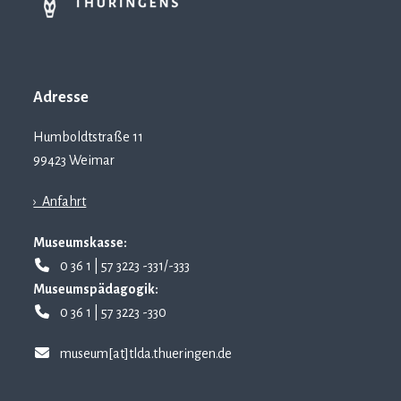
Adresse
Humboldtstraße 11
99423 Weimar
› Anfahrt
Museumskasse:
0 36 1 | 57 3223 -331/-333
Museumspädagogik:
0 36 1 | 57 3223 -330
museum[at]tlda.thueringen.de