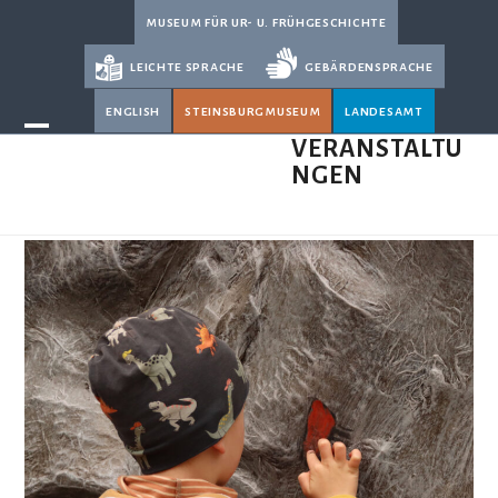
Skip
museum für ur- u. frühgeschichte
to
leichte sprache
gebärdensprache
content
english
steinsburgmuseum
landesamt
Open
Close
VERANSTALTU
NGEN
mobile
mobile
menu
menu