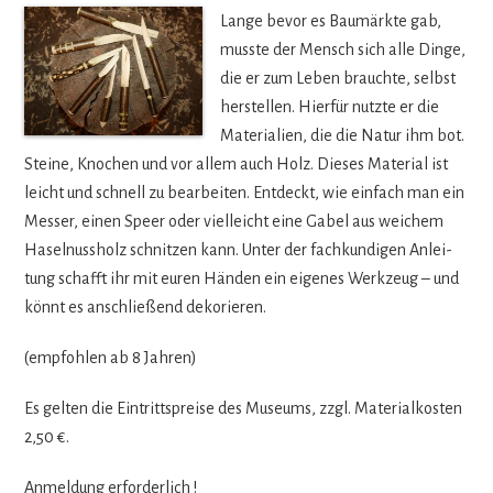
Lange bevor es Bau­märkte gab,
musste der Mensch sich alle Dinge,
die er zum Leben brauchte, selbst
her­stel­len. Hier­für nutzte er die
Mate­ria­lien, die die Natur ihm bot.
Steine, Kno­chen und vor allem auch Holz. Die­ses Mate­rial ist
leicht und schnell zu bear­bei­ten. Ent­deckt, wie ein­fach man ein
Mes­ser, einen Speer oder viel­leicht eine Gabel aus wei­chem
Hasel­nuss­holz schnit­zen kann. Unter der fach­kun­di­gen Anlei­
tung schafft ihr mit euren Hän­den ein eige­nes Werk­zeug – und
könnt es anschlie­ßend dekorieren.
(emp­foh­len ab 8 Jahren)
Es gel­ten die Ein­tritts­preise des Muse­ums, zzgl. Mate­ri­al­kos­ten
2,50 €.
Anmel­dung erforderlich !