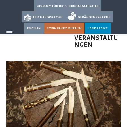
Skip
museum für ur- u. frühgeschichte
to
leichte sprache
gebärdensprache
content
english
steinsburgmuseum
landesamt
Open
Close
VERANSTALTU
NGEN
mobile
mobile
menu
menu