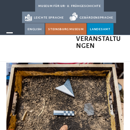
Skip
museum für ur- u. frühgeschichte
to
leichte sprache
gebärdensprache
content
english
steinsburgmuseum
landesamt
Open
Close
VERANSTALTU
NGEN
mobile
mobile
menu
menu