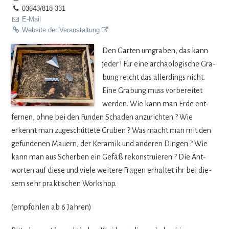
03643/818-331
E-Mail
Website der Veranstaltung
Den Gar­ten umgra­ben, das kann
jeder ! Für eine archäo­lo­gi­sche Gra­
bung reicht das aller­dings nicht.
Eine Gra­bung muss vor­be­rei­tet
wer­den. Wie kann man Erde ent­
fer­nen, ohne bei den Fun­den Scha­den anzu­rich­ten ? Wie
erkennt man zuge­schüt­tete Gru­ben ? Was macht man mit den
gefun­de­nen Mau­ern, der Kera­mik und ande­ren Din­gen ? Wie
kann man aus Scher­ben ein Gefäß rekon­stru­ie­ren ? Die Ant­
wor­ten auf diese und viele wei­tere Fra­gen erhal­tet ihr bei die­
sem sehr prak­ti­schen Workshop.
(emp­foh­len ab 6 Jahren)