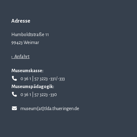
Adresse
Humboldtstraße 11
99423 Weimar
› Anfahrt
Museumskasse:
0 36 1 | 57 3223 -331/-333
Museumspädagogik:
0 36 1 | 57 3223 -330
museum[at]tlda.thueringen.de