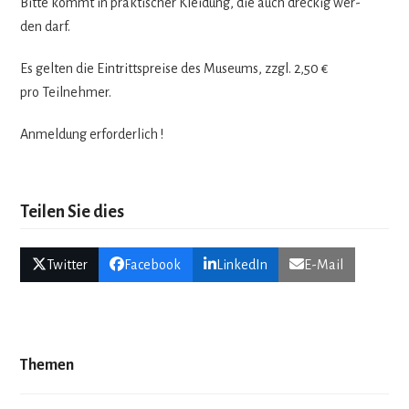
Bitte kommt in prak­ti­scher Klei­dung, die auch dre­ckig wer­
den darf.
Es gel­ten die Ein­tritts­preise des Muse­ums, zzgl. 2,50 €
pro Teilnehmer.
Anmel­dung erforderlich !
Teilen Sie dies
Twitter
Facebook
LinkedIn
E-Mail
Themen