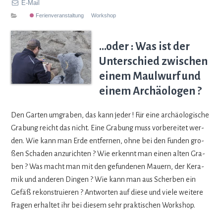
E-Mail
Ferienveranstaltung
Workshop
…oder : Was ist der
Unterschied zwischen
einem Maulwurf und
einem Archäologen ?
Den Gar­ten umgra­ben, das kann jeder ! Für eine archäo­lo­gi­sche
Gra­bung reicht das nicht. Eine Gra­bung muss vor­be­rei­tet wer­
den. Wie kann man Erde ent­fer­nen, ohne bei den Fun­den gro­
ßen Scha­den anzu­rich­ten ? Wie erkennt man einen alten Gra­
ben ? Was macht man mit den gefun­de­nen Mau­ern, der Kera­
mik und ande­ren Din­gen ? Wie kann man aus Scher­ben ein
Gefäß rekon­stru­ie­ren ? Ant­wor­ten auf diese und viele wei­tere
Fra­gen erhal­tet ihr bei die­sem sehr prak­ti­schen Workshop.