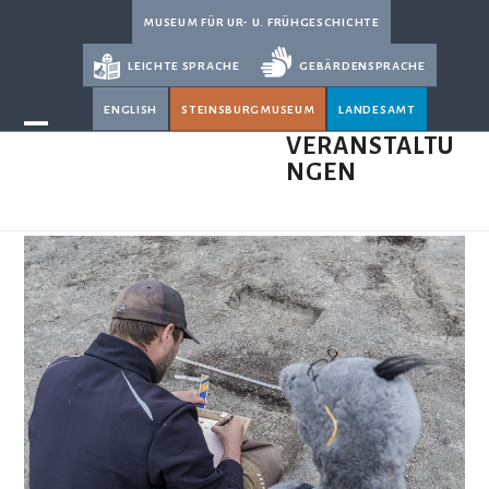
Skip
museum für ur- u. frühgeschichte
to
leichte sprache
gebärdensprache
content
english
steinsburgmuseum
landesamt
Open
Close
VERANSTALTU
NGEN
mobile
mobile
menu
menu