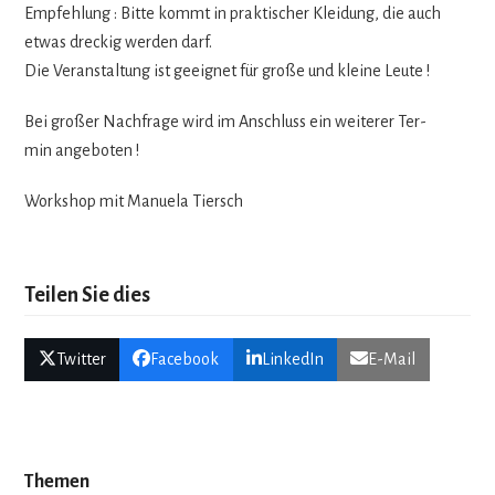
Emp­feh­lung : Bitte kommt in prak­ti­scher Klei­dung, die auch
etwas dre­ckig wer­den darf.
Die Ver­an­stal­tung ist geeig­net für große und kleine Leute !
Bei gro­ßer Nach­frage wird im Anschluss ein wei­te­rer Ter­
min angeboten !
Work­shop mit Manuela Tiersch
Teilen Sie dies
Twitter
Facebook
LinkedIn
E-Mail
Themen