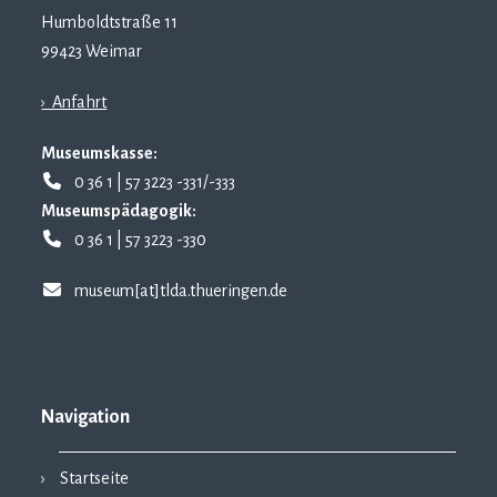
Humboldtstraße 11
99423 Weimar
› Anfahrt
Museumskasse:
0 36 1 | 57 3223 -331/-333
Museumspädagogik:
0 36 1 | 57 3223 -330
museum[at]tlda.thueringen.de
Navigation
Startseite