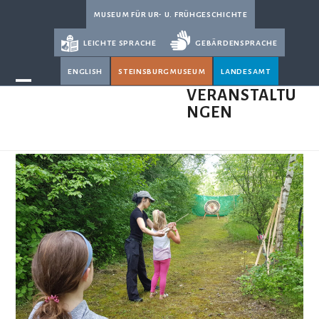
Skip
museum für ur- u. frühgeschichte
to
leichte sprache
gebärdensprache
content
english
steinsburgmuseum
landesamt
Open
Close
VERANSTALTU
NGEN
mobile
mobile
menu
menu