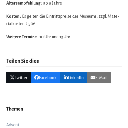
Alters­emp­feh­lung :
ab 8 Jahre
Kos­ten :
Es gel­ten die Ein­tritts­preise des Muse­ums, zzgl. Mate­
ri­al­kos­ten 2,50€
Wei­tere Ter­mine :
10 Uhr und 13 Uhr
Teilen Sie dies
Twitter
Facebook
LinkedIn
E-Mail
Themen
Advent