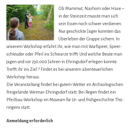
Ob Mam­mut, Nas­horn oder Hase –
in der Stein­zeit musste man sich
sein Essen noch schwer ver­die­nen.
Nur geschickte Jäger konn­ten das
Über­le­ben der Gruppe sichern. In
unse­rem Work­shop erfahrt ihr, wie man mit Wurf­speer, Speer­
schleu­der oder Pfeil ins Schwarze trifft. Und wel­che Beute man
jagen und vor 230.000 Jah­ren in Ehrings­dorf erle­gen konnte.
Trefft ihr ins Ziel ? Fin­det es bei unse­rem aben­teu­er­li­chen
Work­shop heraus.
Die Ver­an­stal­tung fin­det bei gutem Wet­ter im Archäo­lo­gi­schen
Frei­ge­lände Wei­mar-Ehrings­dorf statt. Bei Regen fin­det ein
Pfeil­bau-Work­shop im Museum für Ur- und Früh­ge­schichte Thü­
rin­gens statt.
Anmel­dung erforderlich