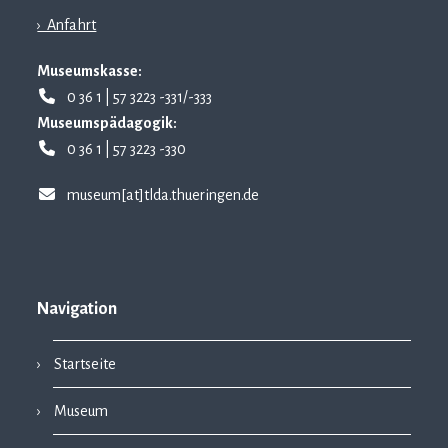
› Anfahrt
Museumskasse:
0 36 1 | 57 3223 -331/-333
Museumspädagogik:
0 36 1 | 57 3223 -330
museum[at]tlda.thueringen.de
Navigation
Startseite
Museum