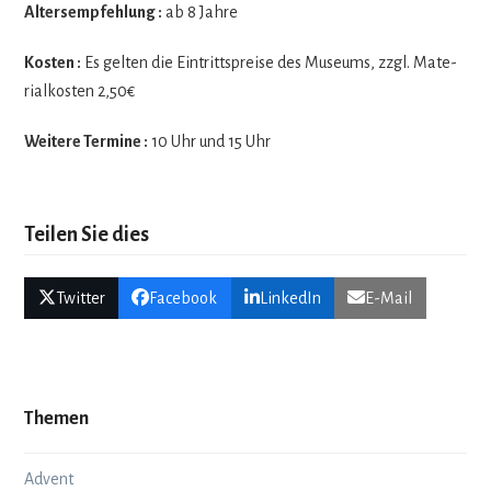
Alters­emp­feh­lung :
ab 8 Jahre
Kos­ten :
Es gel­ten die Ein­tritts­preise des Muse­ums, zzgl. Mate­
ri­al­kos­ten 2,50€
Wei­tere Ter­mine :
10 Uhr und 15 Uhr
Teilen Sie dies
Twitter
Facebook
LinkedIn
E-Mail
Themen
Advent