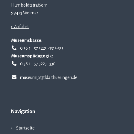
Humboldtstraße 11
99423 Weimar
› Anfahrt
Museumskasse:
0 36 1 | 57 3223 -331/-333
Museumspädagogik:
0 36 1 | 57 3223 -330
museum[at]tlda.thueringen.de
Navigation
Startseite