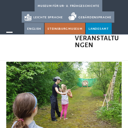
Skip
museum für ur- u. frühgeschichte
to
leichte sprache
gebärdensprache
content
english
steinsburgmuseum
landesamt
Open
Close
VERANSTALTU
NGEN
mobile
mobile
menu
menu