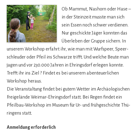
Ob Mam­mut, Nas­horn oder Hase –
in der Stein­zeit musste man sich
sein Essen noch schwer ver­die­nen.
Nur geschickte Jäger konn­ten das
Über­le­ben der Gruppe sichern. In
unse­rem Work­shop erfahrt ihr, wie man mit Wurf­speer, Speer­
schleu­der oder Pfeil ins Schwarze trifft. Und wel­che Beute man
jagen und vor 230.000 Jah­ren in Ehrings­dorf erle­gen konnte.
Trefft ihr ins Ziel ? Fin­det es bei unse­rem aben­teu­er­li­chen
Work­shop heraus.
Die Ver­an­stal­tung fin­det bei gutem Wet­ter im Archäo­lo­gi­schen
Frei­ge­lände Wei­mar-Ehrings­dorf statt. Bei Regen fin­det ein
Pfeil­bau-Work­shop im Museum für Ur- und Früh­ge­schichte Thü­
rin­gens statt.
Anmel­dung erforderlich