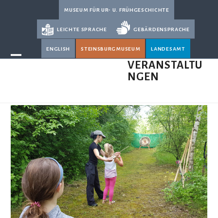
Skip
museum für ur- u. frühgeschichte
to
leichte sprache
gebärdensprache
content
english
steinsburgmuseum
landesamt
Open
Close
VERANSTALTU
NGEN
mobile
mobile
menu
menu