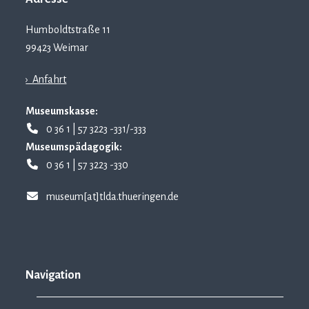
Humboldtstraße 11
99423 Weimar
› Anfahrt
Museumskasse:
0 36 1 | 57 3223 -331/-333
Museumspädagogik:
0 36 1 | 57 3223 -330
museum[at]tlda.thueringen.de
Navigation