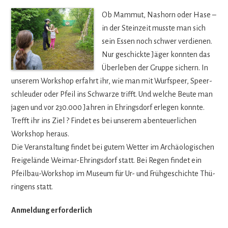
Ob Mam­mut, Nas­horn oder Hase –
in der Stein­zeit musste man sich
sein Essen noch schwer ver­die­nen.
Nur geschickte Jäger konn­ten das
Über­le­ben der Gruppe sichern. In
unse­rem Work­shop erfahrt ihr, wie man mit Wurf­speer, Speer­
schleu­der oder Pfeil ins Schwarze trifft. Und wel­che Beute man
jagen und vor 230.000 Jah­ren in Ehrings­dorf erle­gen konnte.
Trefft ihr ins Ziel ? Fin­det es bei unse­rem aben­teu­er­li­chen
Work­shop heraus.
Die Ver­an­stal­tung fin­det bei gutem Wet­ter im Archäo­lo­gi­schen
Frei­ge­lände Wei­mar-Ehrings­dorf statt. Bei Regen fin­det ein
Pfeil­bau-Work­shop im Museum für Ur- und Früh­ge­schichte Thü­
rin­gens statt.
Anmel­dung erforderlich