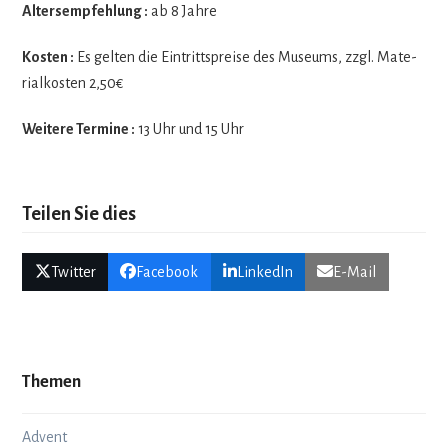
Alters­emp­feh­lung :
ab 8 Jahre
Kos­ten :
Es gel­ten die Ein­tritts­preise des Muse­ums, zzgl. Mate­
ri­al­kos­ten 2,50€
Wei­tere Ter­mine :
13 Uhr und 15 Uhr
Teilen Sie dies
Twitter
Facebook
LinkedIn
E-Mail
Themen
Advent