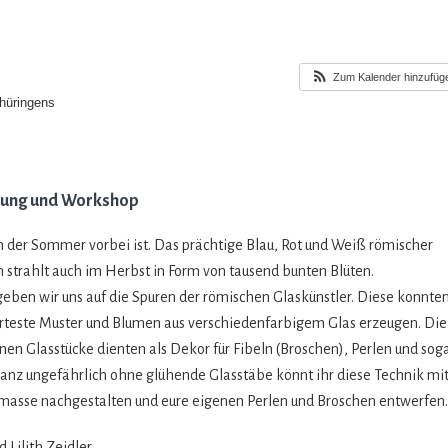
Zum Kalender hinzufüg
hüringens
rung und Workshop
der Som­mer vor­bei ist. Das präch­tige Blau, Rot und Weiß römi­scher
en strahlt auch im Herbst in Form von tau­send bun­ten Blüten.
­ben wir uns auf die Spu­ren der römi­schen Glas­künst­ler. Diese konn­te
r­teste Mus­ter und Blu­men aus ver­schie­den­far­bi­gem Glas erzeu­gen. Die
­nen Glas­stü­cke dien­ten als Dekor für Fibeln (Bro­schen), Per­len und sog
nz unge­fähr­lich ohne glü­hende Glas­stäbe könnt ihr diese Tech­nik mi
­masse nach­ge­stal­ten und eure eige­nen Per­len und Bro­schen entwerfen
 Lilith Zeidler.