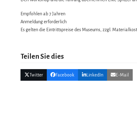
Emp­foh­len ab 7 Jahren
Anmel­dung erforderlich
Es gel­ten die Ein­tritts­preise des Muse­ums, zzgl. Mate­ri­al­k
Teilen Sie dies
Twitter
Facebook
LinkedIn
E-Mail