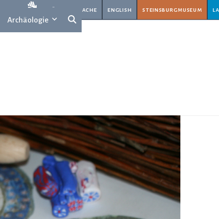
rache
gebärdensprache
english
steinsburgmuseum
l
Archäologie