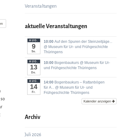
Veranstaltungen
en
aktuelle Veranstaltungen
AUG.
10:00
Auf den Spuren der Steinzeitjäge...
9
@ Museum für Ur- und Frühgeschichte
So.
Thüringens
AUG.
10:00
Bogenbaukurs
@ Museum für Ur-
13
und Frühgeschichte Thüringens
Do.
AUG.
14:00
Bogenbaukurs ‒ Rattanbögen
14
für A...
@ Museum für Ur- und
n
Fr.
Frühgeschichte Thüringens
 so
Kalender anzeigen
ar
t
Archiv
.
Juli 2026