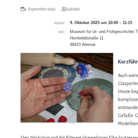
4. September 2025
Rudolph
9. Oktober 2025 um 10:00 – 11:15
WANN:
Museum für Ur- und Frühgeschichte T
WO:
Humboldtstraße 11
99423 Weimar
Kurzfüh
Auch wenn 
Glas­per­l
Heute bege
kom­pli­zie
ent­stan­de
Gefäße. Ga
Model­lier
Den Work­shop und die Füh­rung über­neh­men Elke Spit­zer und