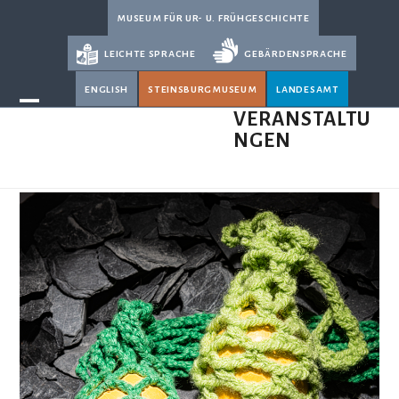
Skip
museum für ur- u. frühgeschichte
to
leichte sprache
gebärdensprache
content
english
steinsburgmuseum
landesamt
Open
Close
VERANSTALTU
NGEN
mobile
mobile
menu
menu