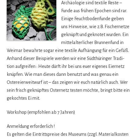
Archäo­lo­gie sind tex­tile Reste –
Funde aus frü­hen Epo­chen sind rar.
Einige Feucht­bo­den­funde geben
uns Hin­weise, wie z.B. Fischer­netze
geknüpft und gekno­tet wur­den. Ein
mit­tel­al­ter­li­cher Brun­nen­fund in
Wei­mar bewahrte sogar eine tex­tile Auf­hän­gung für ein Gefäß.
Anhand die­ser Bei­spiele wer­den wir eine Süd­thü­rin­ger Tra­di­
tion auf­grei­fen : Heute dürft ihr bei uns euer eige­nes Eier­netz
knüp­fen. Wie man die­ses dann benutzt und was genau ein
Oster­ei­er­weit­wurf ist – das zei­gen wir euch natür­lich auch. Wer
sein frisch geknüpf­tes Oster­netz tes­ten möchte, bringt bitte ein
gekoch­tes Ei mit.
Work­shop (emp­foh­len ab 7 Jahren)
Anmel­dung erforderlich !
Es gel­ten die Ein­tritts­preise des Muse­ums (zzgl. Mate­ri­al­kos­ten