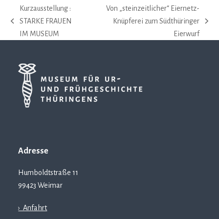
Kurzausstellung :
Von „steinzeitlicher“ Eiernetz-
STARKE FRAUEN
Knüpferei zum Südthüringer
vorheriger
Nächster
IM MUSEUM
Eierwurf
Beitrag:
Beitrag:
Adresse
Humboldtstraße 11
99423 Weimar
› Anfahrt