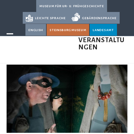
Skip
museum für ur- u. frühgeschichte
to
leichte sprache
gebärdensprache
content
english
steinsburgmuseum
landesamt
Open
Close
VERANSTALTU
NGEN
mobile
mobile
menu
menu