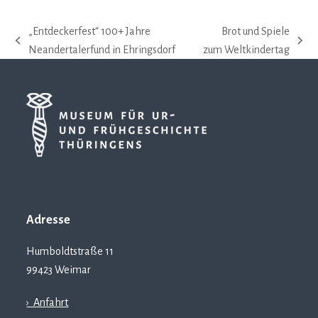
„Entdeckerfest“ 100+ Jahre
Brot und Spiele
vorheriger
Nächster
Neandertalerfund in Ehringsdorf
zum Weltkindertag
Beitrag:
Beitrag:
Adresse
Humboldtstraße 11
99423 Weimar
› Anfahrt