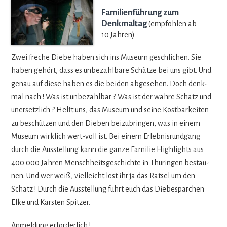
Familienführung zum
Denkmaltag
(empfohlen ab
10 Jahren)
Zwei fre­che Diebe haben sich ins Museum geschli­chen. Sie
haben gehört, dass es unbe­zahl­bare Schätze bei uns gibt. Und
genau auf diese haben es die bei­den abge­se­hen. Doch denk-
mal nach ! Was ist unbe­zahl­bar ? Was ist der wahre Schatz und
uner­setz­lich ? Helft uns, das Museum und seine Kost­bar­kei­ten
zu beschüt­zen und den Die­ben bei­zu­brin­gen, was in einem
Museum wirk­lich wert-voll ist. Bei einem Erleb­nis­rund­gang
durch die Aus­stel­lung kann die ganze Fami­lie High­lights aus
400 000 Jah­ren Mensch­heits­ge­schichte in Thü­rin­gen bestau­
nen. Und wer weiß, viel­leicht löst ihr ja das Rät­sel um den
Schatz ! Durch die Aus­stel­lung führt euch das Die­bes­pär­chen
Elke und Kars­ten Spitzer.
Anmel­dung erforderlich !